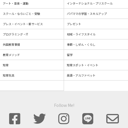
アート・音楽・運動
インターナショナル・プリスクール
スクール・ならいごと・受験
パパママの学習・スキルアップ
プレス・イベント・新サービス
プレゼント
プログラミング・IT
地域・ライフスタイル
外国教育事情
季節・しぜん・くらし
教育メソッド
留学
知育
知育スポット・イベント
知育玩具
英語・アルファベット
Follow Me!