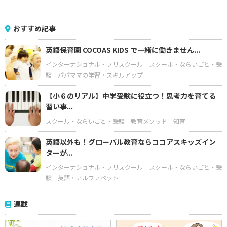
おすすめ記事
英語保育園 COCOAS KIDS で一緒に働きません...
インターナショナル・プリスクール
スクール・ならいごと・受
験
パパママの学習・スキルアップ
【小６のリアル】中学受験に役立つ！思考力を育てる
習い事...
スクール・ならいごと・受験
教育メソッド
知育
英語以外も！グローバル教育ならココアスキッズイン
ターが...
インターナショナル・プリスクール
スクール・ならいごと・受
験
英語・アルファベット
連載