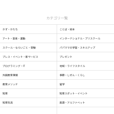
カテゴリ一覧
かず・かたち
ことば・絵本
アート・音楽・運動
インターナショナル・プリスクール
スクール・ならいごと・受験
パパママの学習・スキルアップ
プレス・イベント・新サービス
プレゼント
プログラミング・IT
地域・ライフスタイル
外国教育事情
季節・しぜん・くらし
教育メソッド
留学
知育
知育スポット・イベント
知育玩具
英語・アルファベット