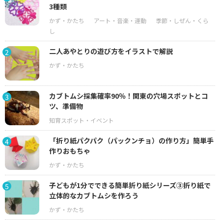
3種類
二人あやとりの遊び方をイラストで解説
2
カブトムシ採集確率90％！関東の穴場スポットとコ
3
ツ、準備物
「折り紙パクパク（パックンチョ）の作り方」簡単手
4
作りおもちゃ
子どもが1分でできる簡単折り紙シリーズ③折り紙で
5
立体的なカブトムシを作ろう