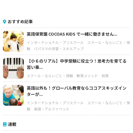
おすすめ記事
英語保育園 COCOAS KIDS で一緒に働きません...
インターナショナル・プリスクール
スクール・ならいごと・受
験
パパママの学習・スキルアップ
【小６のリアル】中学受験に役立つ！思考力を育てる
習い事...
スクール・ならいごと・受験
教育メソッド
知育
英語以外も！グローバル教育ならココアスキッズイン
ターが...
インターナショナル・プリスクール
スクール・ならいごと・受
験
英語・アルファベット
連載