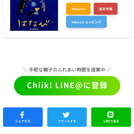
Amazon
楽天市場
Yahooショッピング
＼ 手軽な親子のふれあい時間を提案中 ／
シェア
する
ツイートする
LINEで
送る