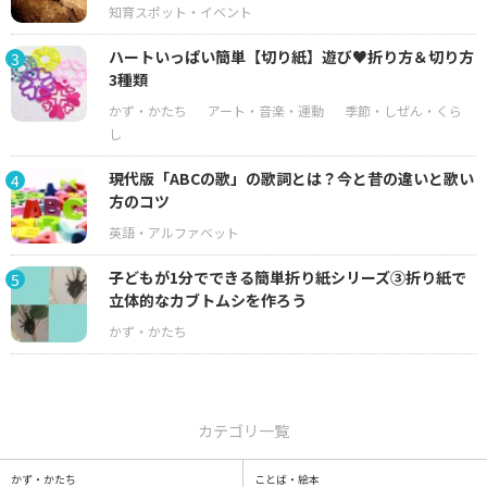
ハートいっぱい簡単【切り紙】遊び♥折り方＆切り方
3
3種類
現代版「ABCの歌」の歌詞とは？今と昔の違いと歌い
4
方のコツ
子どもが1分でできる簡単折り紙シリーズ③折り紙で
5
立体的なカブトムシを作ろう
カテゴリ一覧
かず・かたち
ことば・絵本