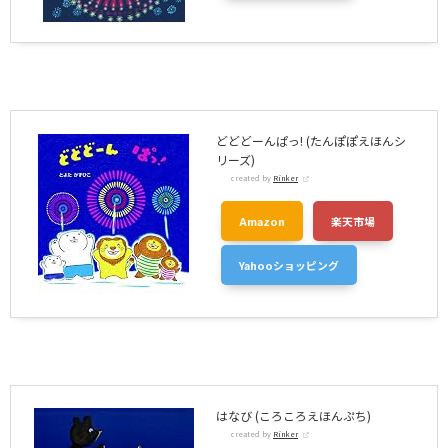
どどどーんぱっ! (たんぽぽえほんシ
リーズ)
created by
Rinker
Amazon
楽天市場
Yahooショッピング
はなび (ころころえほんぷち)
created by
Rinker