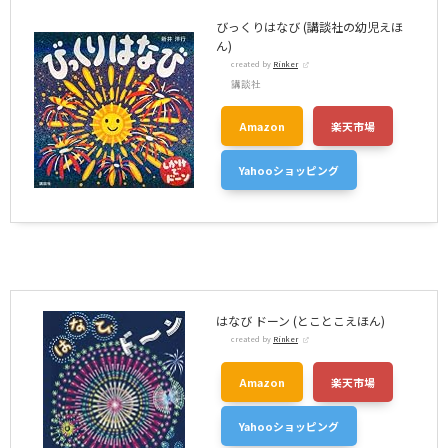
びっくりはなび (講談社の幼児えほ
ん)
created by
Rinker
講談社
Amazon
楽天市場
Yahooショッピング
はなび ドーン (とことこえほん)
created by
Rinker
Amazon
楽天市場
Yahooショッピング