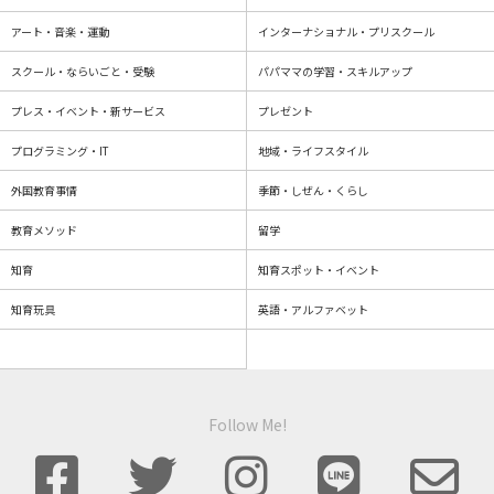
アート・音楽・運動
インターナショナル・プリスクール
スクール・ならいごと・受験
パパママの学習・スキルアップ
プレス・イベント・新サービス
プレゼント
プログラミング・IT
地域・ライフスタイル
外国教育事情
季節・しぜん・くらし
教育メソッド
留学
知育
知育スポット・イベント
知育玩具
英語・アルファベット
Follow Me!