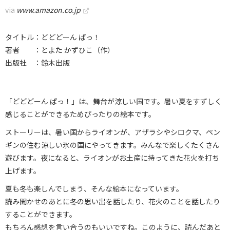
via
www.amazon.co.jp
タイトル：どどどーん ぱっ！
著者 ：とよた かずひこ（作）
出版社 ：鈴木出版
「どどどーん ぱっ！」は、舞台が涼しい国です。暑い夏をすずしく
感じることができるためぴったりの絵本です。
ストーリーは、暑い国からライオンが、アザラシやシロクマ、ペン
ギンの住む涼しい氷の国にやってきます。みんなで楽しくたくさん
遊びます。夜になると、ライオンがお土産に持ってきた花火を打ち
上げます。
夏も冬も楽しんでしまう、そんな絵本になっています。
読み聞かせのあとに冬の思い出を話したり、花火のことを話したり
することができます。
もちろん感想を言い合うのもいいですね。このように、読んだあと