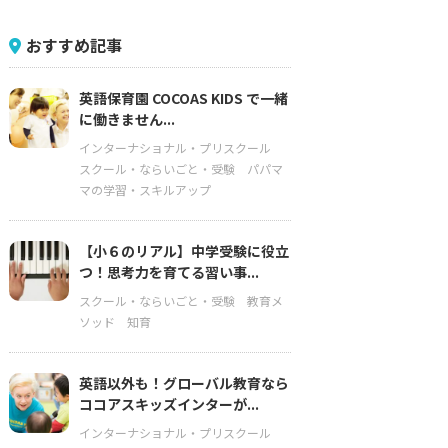
おすすめ記事
英語保育園 COCOAS KIDS で一緒
に働きません...
インターナショナル・プリスクール
スクール・ならいごと・受験
パパマ
マの学習・スキルアップ
【小６のリアル】中学受験に役立
つ！思考力を育てる習い事...
スクール・ならいごと・受験
教育メ
ソッド
知育
英語以外も！グローバル教育なら
ココアスキッズインターが...
インターナショナル・プリスクール