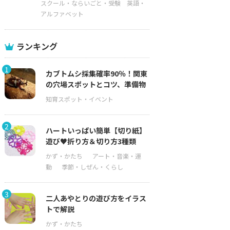
スクール・ならいごと・受験
英語・
アルファベット
ランキング
1
カブトムシ採集確率90％！関東
の穴場スポットとコツ、準備物
2
ハートいっぱい簡単【切り紙】
遊び♥折り方＆切り方3種類
3
二人あやとりの遊び方をイラス
トで解説