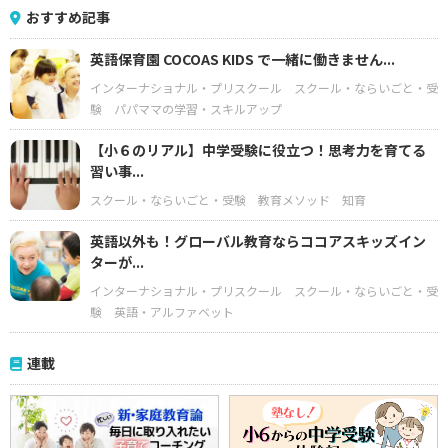
おすすめ記事
英語保育園 COCOAS KIDS で一緒に働きません...
インターナショナル・プリスクール
スクール・ならいごと・受
験
パパママの学習・スキルアップ
【小６のリアル】中学受験に役立つ！思考力を育てる
習い事...
スクール・ならいごと・受験
教育メソッド
知育
英語以外も！グローバル教育ならココアスキッズイン
ターが...
インターナショナル・プリスクール
スクール・ならいごと・受
験
英語・アルファベット
連載