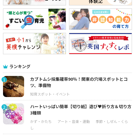
ランキング
カブトムシ採集確率90％！関東の穴場スポットとコ
1
ツ、準備物
ハートいっぱい簡単【切り紙】遊び♥折り方＆切り方
2
3種類