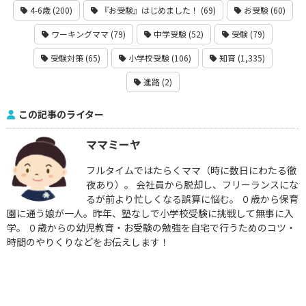
4-6歳 (200)
『お受験』はじめました！ (69)
お受験 (60)
ワーキングママ (79)
中学受験 (52)
受験 (79)
受験対策 (65)
小学校受験 (106)
知育 (1,335)
進路 (2)
この記事のライター
ママミーヤ
フルタイムではたらくママ（時に数日にわたる徹
夜あり）。 会社員から脱却し、フリーランスにな
るが前より忙しくなる誤算に悩む。 ０歳から保育
園に通う娘が一人。昨年、塾なしで小学校受験に挑戦して無事に入
学。 ０歳からの幼児教育・お受験の勉強を自宅で行うためのコツ・
時間のやりくりなどをお伝えします！