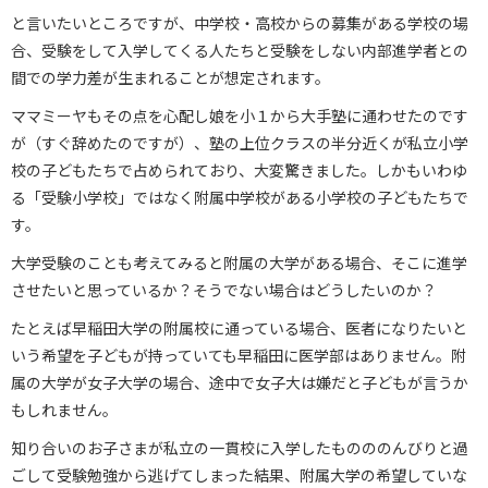
と言いたいところですが、中学校・高校からの募集がある学校の場
合、受験をして入学してくる人たちと受験をしない内部進学者との
間での学力差が生まれることが想定されます。
ママミーヤもその点を心配し娘を小１から大手塾に通わせたのです
が（すぐ辞めたのですが）、塾の上位クラスの半分近くが私立小学
校の子どもたちで占められており、大変驚きました。しかもいわゆ
る「受験小学校」ではなく附属中学校がある小学校の子どもたちで
す。
大学受験のことも考えてみると附属の大学がある場合、そこに進学
させたいと思っているか？そうでない場合はどうしたいのか？
たとえば早稲田大学の附属校に通っている場合、医者になりたいと
いう希望を子どもが持っていても早稲田に医学部はありません。附
属の大学が女子大学の場合、途中で女子大は嫌だと子どもが言うか
もしれません。
知り合いのお子さまが私立の一貫校に入学したものののんびりと過
ごして受験勉強から逃げてしまった結果、附属大学の希望していな