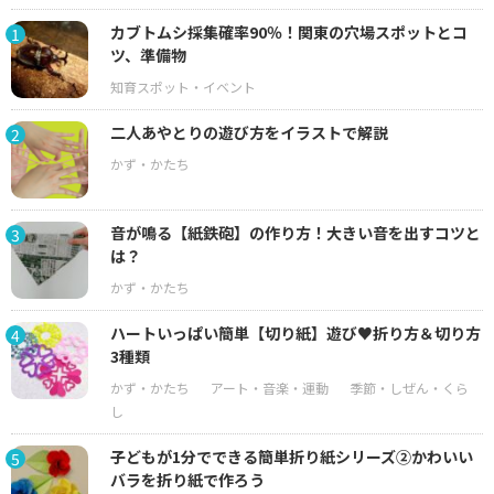
カブトムシ採集確率90％！関東の穴場スポットとコ
1
ツ、準備物
二人あやとりの遊び方をイラストで解説
2
音が鳴る【紙鉄砲】の作り方！大きい音を出すコツと
3
は？
ハートいっぱい簡単【切り紙】遊び♥折り方＆切り方
4
3種類
子どもが1分でできる簡単折り紙シリーズ②かわいい
5
バラを折り紙で作ろう