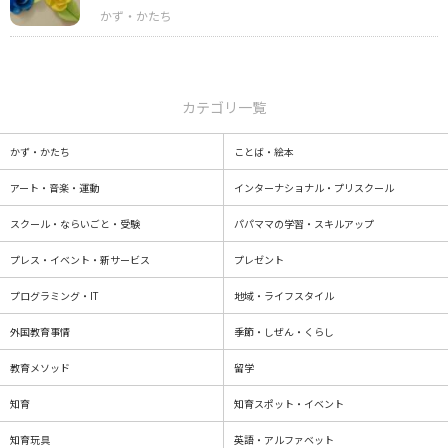
カテゴリ一覧
かず・かたち
ことば・絵本
アート・音楽・運動
インターナショナル・プリスクール
スクール・ならいごと・受験
パパママの学習・スキルアップ
プレス・イベント・新サービス
プレゼント
プログラミング・IT
地域・ライフスタイル
外国教育事情
季節・しぜん・くらし
教育メソッド
留学
知育
知育スポット・イベント
知育玩具
英語・アルファベット