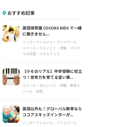
おすすめ記事
英語保育園 COCOAS KIDS で一緒
に働きません...
インターナショナル・プリスクール
スクール・ならいごと・受験
パパマ
マの学習・スキルアップ
【小６のリアル】中学受験に役立
つ！思考力を育てる習い事...
スクール・ならいごと・受験
教育メ
ソッド
知育
英語以外も！グローバル教育なら
ココアスキッズインターが...
インターナショナル・プリスクール