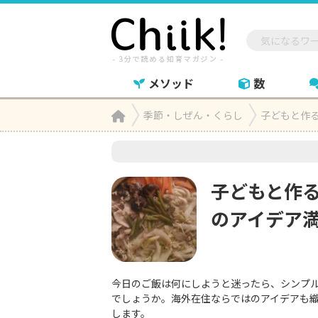
メソッド
数
Home
季節・しぜん・くらし
子どもと作

子どもと作
のアイデア
今日のご飯は何にしようと迷ったら、シンプ
でしょうか。海外在住ならではのアイデアも
します。