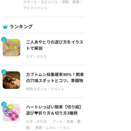
スクール・ならいごと・受験
英語・
アルファベット
ランキング
1
二人あやとりの遊び方をイラス
トで解説
2
カブトムシ採集確率90％！関東
の穴場スポットとコツ、準備物
3
ハートいっぱい簡単【切り紙】
遊び♥折り方＆切り方3種類