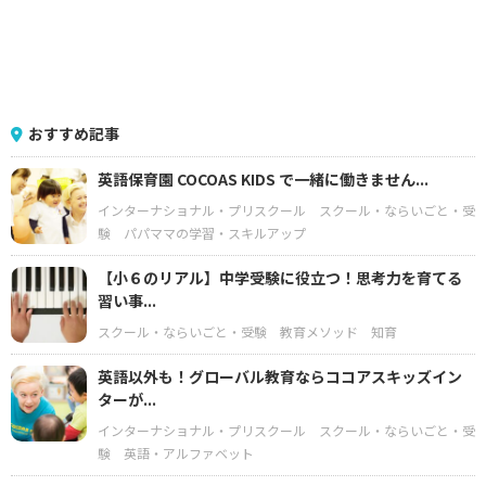
おすすめ記事
英語保育園 COCOAS KIDS で一緒に働きません...
インターナショナル・プリスクール
スクール・ならいごと・受
験
パパママの学習・スキルアップ
【小６のリアル】中学受験に役立つ！思考力を育てる
習い事...
スクール・ならいごと・受験
教育メソッド
知育
英語以外も！グローバル教育ならココアスキッズイン
ターが...
インターナショナル・プリスクール
スクール・ならいごと・受
験
英語・アルファベット