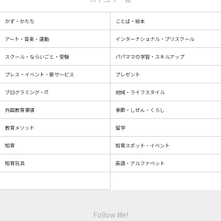
かず・かたち
ことば・絵本
アート・音楽・運動
インターナショナル・プリスクール
スクール・ならいごと・受験
パパママの学習・スキルアップ
プレス・イベント・新サービス
プレゼント
プログラミング・IT
地域・ライフスタイル
外国教育事情
季節・しぜん・くらし
教育メソッド
留学
知育
知育スポット・イベント
知育玩具
英語・アルファベット
Follow Me!