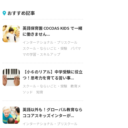
おすすめ記事
英語保育園 COCOAS KIDS で一緒
に働きません...
インターナショナル・プリスクール
スクール・ならいごと・受験
パパマ
マの学習・スキルアップ
【小６のリアル】中学受験に役立
つ！思考力を育てる習い事...
スクール・ならいごと・受験
教育メ
ソッド
知育
英語以外も！グローバル教育なら
ココアスキッズインターが...
インターナショナル・プリスクール