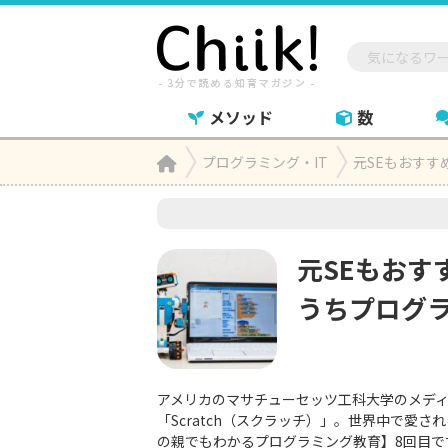
メソッド
数
Home
プログラミング・IT
元SEもおすす

元SEもおす
うちプログ
アメリカのマサチューセッツ工科大学のメデ
「Scratch（スクラッチ）」。世界中で愛さ
の親でもわかるプログラミング教育】8回目で