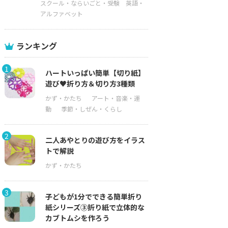
スクール・ならいごと・受験
英語・
アルファベット
ランキング
1
ハートいっぱい簡単【切り紙】
遊び♥折り方＆切り方3種類
2
二人あやとりの遊び方をイラス
トで解説
3
子どもが1分でできる簡単折り
紙シリーズ③折り紙で立体的な
カブトムシを作ろう