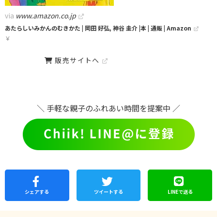
via
www.amazon.co.jp
あたらしいみかんのむきかた | 岡田 好弘, 神谷 圭介 |本 | 通販 | Amazon
￥
販売サイトへ
＼ 手軽な親子のふれあい時間を提案中 ／
シェア
する
ツイートする
LINEで
送る