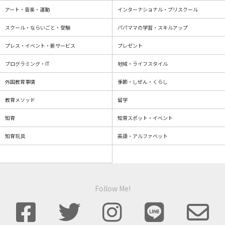
アート・音楽・運動
インターナショナル・プリスクール
スクール・ならいごと・受験
パパママの学習・スキルアップ
プレス・イベント・新サービス
プレゼント
プログラミング・IT
地域・ライフスタイル
外国教育事情
季節・しぜん・くらし
教育メソッド
留学
知育
知育スポット・イベント
知育玩具
英語・アルファベット
Follow Me!