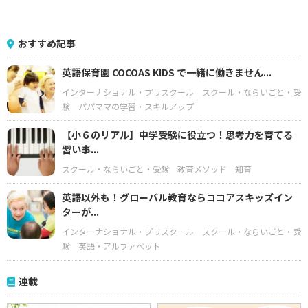
おすすめ記事
英語保育園 COCOAS KIDS で一緒に働きません...
インターナショナル・プリスクール
スクール・ならいごと・受
験
パパママの学習・スキルアップ
【小６のリアル】中学受験に役立つ！思考力を育てる
習い事...
スクール・ならいごと・受験
教育メソッド
知育
英語以外も！グローバル教育ならココアスキッズイン
ターが...
インターナショナル・プリスクール
スクール・ならいごと・受
験
英語・アルファベット
連載