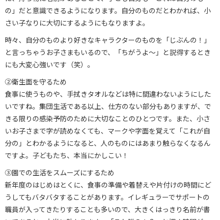
の」だと意識できるようになります。自分のものだとわかれば、小
さい子なりに大切にするようにもなりますよ。
時々、自分のものより好きなキャラクターのものを「じぶんの！」
と言っちゃうお子さまもいるので、「ちがうよ～」と説得するとき
にも大変心強いです（笑）。
②衛生面を守るため
食事に使うものや、手拭きタオルなどは特に間違わないようにした
いですね。集団生活である以上、仕方のない部分もありますが、で
きる限りの感染予防のために大切なことのひとつです。また、小さ
いお子さまで字が読めなくても、マークや字面を覚えて「これが自
分の」とわかるようになると、人のものにはあまり触らなくなるん
ですよ。子どもたち、本当にかしこい！
③園での生活をスムーズにするため
新年度のはじめはとくに、食事の準備や着替えや片付けの時間にど
うしてもバタバタすることがあります。イレギュラーでサポートの
職員が入ってきたりすることも多いので、大きくはっきり名前が書