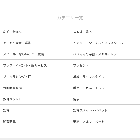
カテゴリ一覧
かず・かたち
ことば・絵本
アート・音楽・運動
インターナショナル・プリスクール
スクール・ならいごと・受験
パパママの学習・スキルアップ
プレス・イベント・新サービス
プレゼント
プログラミング・IT
地域・ライフスタイル
外国教育事情
季節・しぜん・くらし
教育メソッド
留学
知育
知育スポット・イベント
知育玩具
英語・アルファベット