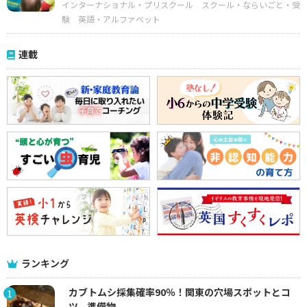
インターナショナル・プリスクール
スクール・ならいごと・受
験
英語・アルファベット
連載
ランキング
カブトムシ採集確率90％！関東の穴場スポットとコ
1
ツ、準備物