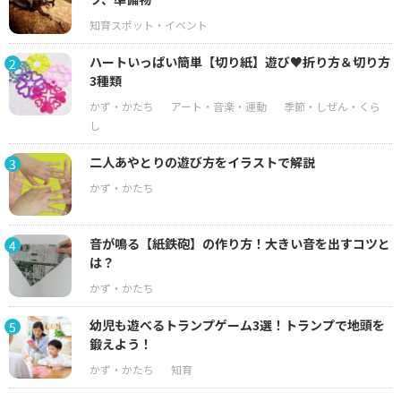
ハートいっぱい簡単【切り紙】遊び♥折り方＆切り方
2
3種類
二人あやとりの遊び方をイラストで解説
3
音が鳴る【紙鉄砲】の作り方！大きい音を出すコツと
4
は？
幼児も遊べるトランプゲーム3選！トランプで地頭を
5
鍛えよう！