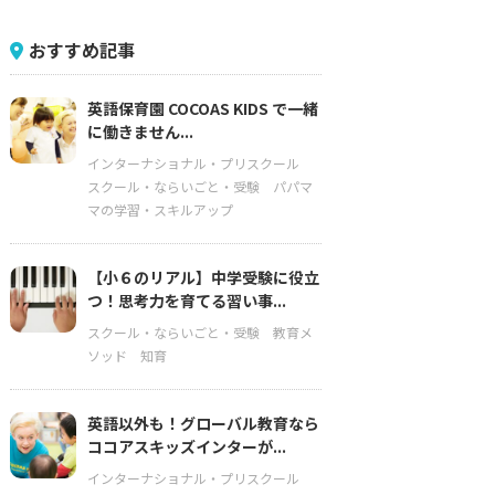
おすすめ記事
英語保育園 COCOAS KIDS で一緒
に働きません...
インターナショナル・プリスクール
スクール・ならいごと・受験
パパマ
マの学習・スキルアップ
【小６のリアル】中学受験に役立
つ！思考力を育てる習い事...
スクール・ならいごと・受験
教育メ
ソッド
知育
英語以外も！グローバル教育なら
ココアスキッズインターが...
インターナショナル・プリスクール