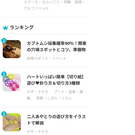
スクール・ならいごと・受験
英語・
アルファベット
ランキング
1
カブトムシ採集確率90％！関東
の穴場スポットとコツ、準備物
2
ハートいっぱい簡単【切り紙】
遊び♥折り方＆切り方3種類
3
二人あやとりの遊び方をイラス
トで解説