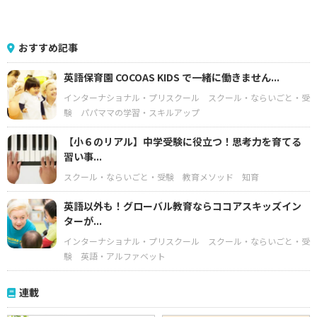
おすすめ記事
英語保育園 COCOAS KIDS で一緒に働きません...
インターナショナル・プリスクール
スクール・ならいごと・受
験
パパママの学習・スキルアップ
【小６のリアル】中学受験に役立つ！思考力を育てる
習い事...
スクール・ならいごと・受験
教育メソッド
知育
英語以外も！グローバル教育ならココアスキッズイン
ターが...
インターナショナル・プリスクール
スクール・ならいごと・受
験
英語・アルファベット
連載