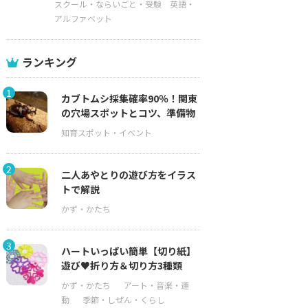
スクール・ならいごと・受験
英語・
アルファベット
ランキング
1
カブトムシ採集確率90％！関東
の穴場スポットとコツ、準備物
2
二人あやとりの遊び方をイラス
トで解説
3
ハートいっぱい簡単【切り紙】
遊び♥折り方＆切り方3種類