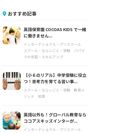
おすすめ記事
英語保育園 COCOAS KIDS で一緒
に働きません...
インターナショナル・プリスクール
スクール・ならいごと・受験
パパマ
マの学習・スキルアップ
【小６のリアル】中学受験に役立
つ！思考力を育てる習い事...
スクール・ならいごと・受験
教育メ
ソッド
知育
英語以外も！グローバル教育なら
ココアスキッズインターが...
インターナショナル・プリスクール