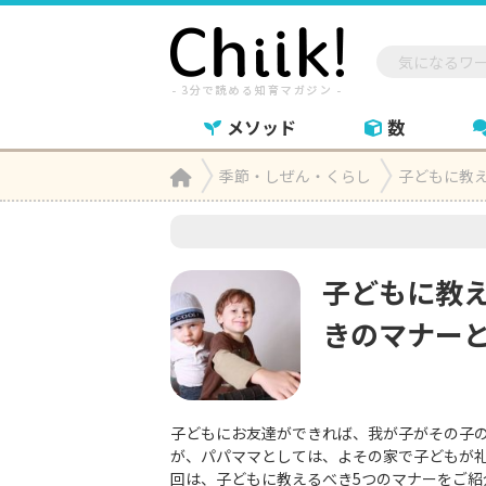
メソッド
数
Home
季節・しぜん・くらし
子どもに教

子どもに教
きのマナー
子どもにお友達ができれば、我が子がその子
が、パパママとしては、よその家で子どもが
回は、子どもに教えるべき5つのマナーをご紹