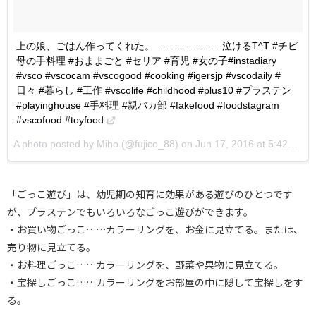
上の娘、ごはん作ってくれた。 …… …… ……泣けるT^T #チビ
母の手料理 #おままごと #セリア #育児 #女の子#instadiary
#vsco #vscocam #vscogood #cooking #igersjp #vscodaily #
日々 #暮らし #工作 #vscolife #childhood #plus10 #プラステン
#playinghouse #手料理 #親バカ部 #fakefood #foodstagram
#vscofood #toyfood
A photo posted by Miho (@fujico_88) on
Jun 17, 2016 at 5:42am PDT
「ごっこ遊び」は、幼児期の知育に効果がある遊びのひとつです
が、プラステンでもいろいろなごっこ遊びができます。
・お買い物ごっこ……カラーリングを、お金に見立てる。または、
売り物に見立てる。
・お料理ごっこ……カラーリングを、野菜や果物に見立てる。
・宝探しごっこ……カラーリングをお部屋の中に隠して宝探しをす
る。