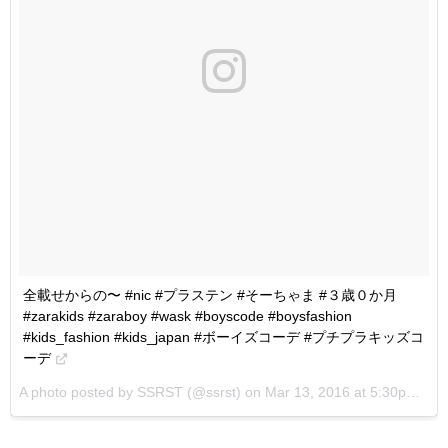
全載せからの〜 #nic #プラステン #そーちゃま #３歳０か月
#zarakids #zaraboy #wask #boyscode #boysfashion
#kids_fashion #kids_japan #ボーイズコーデ #プチプラキッズコ
ーデ
A photo posted by SSRST (@ssrst) on
Mar 13, 2016 at 5:30pm PDT