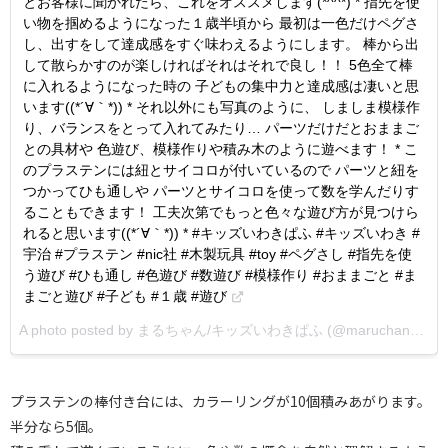
とお客様に聞かれたら、これをオススメします(*^^*) * 指先を使
い物を掴めるようになった１歳半頃から 最初は一色だけペグさ
し、出すをして達成感をすぐ味わえるようにします。 棒から出
して散らかすのが楽しければそれはそれで良し！！ 5色全て棒
に入れるようになった時の 子どもの集中力と達成感は凄いと思
います((*´∀｀*)) * それ以外にも写真のように、 しましま模様作
り、バランスをとって入れてみたり… パーツだけだとおままご
との具材や 色遊び、模様作りや積み木のように遊べます！ * こ
のプラステンには紐とサイコロが付いているので パーツと紐を
つかってひも通しや パーツとサイコロを使って数を学んだりす
ることもできます！ 工夫次第でもっと色々な遊び方が見つけら
れると思います((*´∀｀*)) * #キッズいわきぱふ #キッズいわき #
宇治 #プラステン #nic社 #木製玩具 #toy #ペグさし #指先を使
う遊び #ひも通し #色遊び #数遊び #模様作り #おままごと #ま
まごと遊び #子ども #１歳 #遊び
A photo posted by まるちゃん/キッズいわきぱふ (@maruchan_puff) on
プラステンの棒付き台には、カラーリングが10個積みあがります。
半分なら5個。