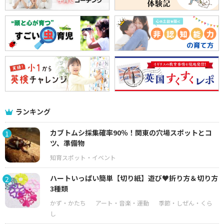
ランキング
カブトムシ採集確率90％！関東の穴場スポットとコ
1
ツ、準備物
ハートいっぱい簡単【切り紙】遊び♥折り方＆切り方
2
3種類