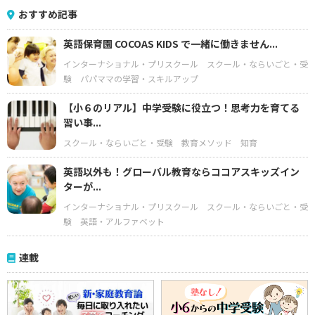
おすすめ記事
英語保育園 COCOAS KIDS で一緒に働きません...
インターナショナル・プリスクール
スクール・ならいごと・受
験
パパママの学習・スキルアップ
【小６のリアル】中学受験に役立つ！思考力を育てる
習い事...
スクール・ならいごと・受験
教育メソッド
知育
英語以外も！グローバル教育ならココアスキッズイン
ターが...
インターナショナル・プリスクール
スクール・ならいごと・受
験
英語・アルファベット
連載