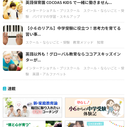
英語保育園 COCOAS KIDS で一緒に働きません...
インターナショナル・プリスクール
スクール・ならいごと・受
験
パパママの学習・スキルアップ
【小６のリアル】中学受験に役立つ！思考力を育てる
習い事...
スクール・ならいごと・受験
教育メソッド
知育
英語以外も！グローバル教育ならココアスキッズイン
ターが...
インターナショナル・プリスクール
スクール・ならいごと・受
験
英語・アルファベット
連載