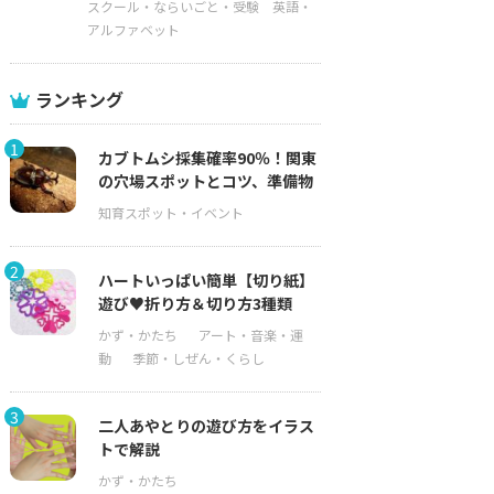
スクール・ならいごと・受験
英語・
アルファベット
ランキング
1
カブトムシ採集確率90％！関東
の穴場スポットとコツ、準備物
2
ハートいっぱい簡単【切り紙】
遊び♥折り方＆切り方3種類
3
二人あやとりの遊び方をイラス
トで解説