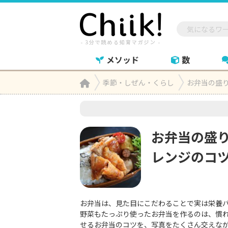
メソッド
数
Home
季節・しぜん・くらし
お弁当の盛

お弁当の盛
レンジのコ
お弁当は、見た目にこだわることで実は栄養
野菜もたっぷり使ったお弁当を作るのは、慣
せるお弁当のコツを、写真をたくさん交えな