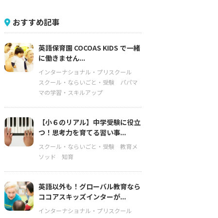
おすすめ記事
英語保育園 COCOAS KIDS で一緒
に働きません...
インターナショナル・プリスクール
スクール・ならいごと・受験
パパマ
マの学習・スキルアップ
【小６のリアル】中学受験に役立
つ！思考力を育てる習い事...
スクール・ならいごと・受験
教育メ
ソッド
知育
英語以外も！グローバル教育なら
ココアスキッズインターが...
インターナショナル・プリスクール