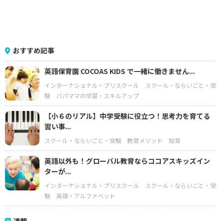
おすすめ記事
英語保育園 COCOAS KIDS で一緒に働きません...
インターナショナル・プリスクール
スクール・ならいごと・受
験
パパママの学習・スキルアップ
【小６のリアル】中学受験に役立つ！思考力を育てる
習い事...
スクール・ならいごと・受験
教育メソッド
知育
英語以外も！グローバル教育ならココアスキッズイン
ターが...
インターナショナル・プリスクール
スクール・ならいごと・受
験
英語・アルファベット
連載