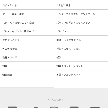
かず・かたち
ことば・絵本
アート・音楽・運動
インターナショナル・プリスクール
スクール・ならいごと・受験
パパママの学習・スキルアップ
プレス・イベント・新サービス
プレゼント
プログラミング・IT
地域・ライフスタイル
外国教育事情
季節・しぜん・くらし
教育メソッド
留学
知育
知育スポット・イベント
知育玩具
英語・アルファベット
Follow Me!