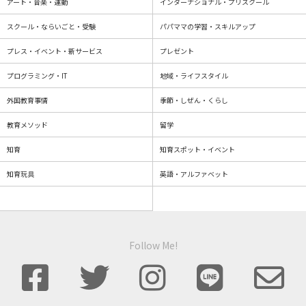
アート・音楽・運動
インターナショナル・プリスクール
スクール・ならいごと・受験
パパママの学習・スキルアップ
プレス・イベント・新サービス
プレゼント
プログラミング・IT
地域・ライフスタイル
外国教育事情
季節・しぜん・くらし
教育メソッド
留学
知育
知育スポット・イベント
知育玩具
英語・アルファベット
Follow Me!