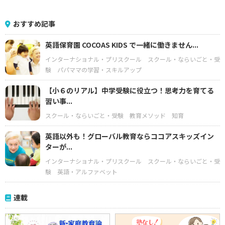
おすすめ記事
英語保育園 COCOAS KIDS で一緒に働きません...
インターナショナル・プリスクール
スクール・ならいごと・受
験
パパママの学習・スキルアップ
【小６のリアル】中学受験に役立つ！思考力を育てる
習い事...
スクール・ならいごと・受験
教育メソッド
知育
英語以外も！グローバル教育ならココアスキッズイン
ターが...
インターナショナル・プリスクール
スクール・ならいごと・受
験
英語・アルファベット
連載