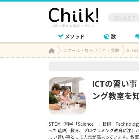
メソッド
数
Home
スクール・ならいごと・受験
ICT

ICTの習い
ング教室を
STEM（科学「Science」、技術「Technolo
った造語）教育、プログラミング教育に注目
しい習い事として人気が高まっています。教