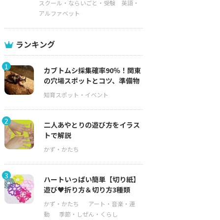
スクール・ならいごと・受験
英語・
アルファベット
ランキング
1
カブトムシ採集確率90％！関東
の穴場スポットとコツ、準備物
2
二人あやとりの遊び方をイラス
トで解説
3
ハートいっぱい簡単【切り紙】
遊び♥折り方＆切り方3種類