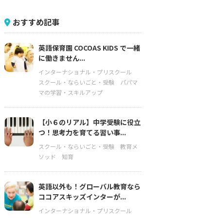
おすすめ記事
英語保育園 COCOAS KIDS で一緒
に働きません...
インターナショナル・プリスクール
スクール・ならいごと・受験
パパマ
マの学習・スキルアップ
【小６のリアル】中学受験に役立
つ！思考力を育てる習い事...
スクール・ならいごと・受験
教育メ
ソッド
知育
英語以外も！グローバル教育なら
ココアスキッズインターが...
インターナショナル・プリスクール