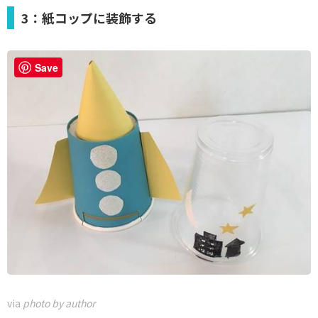
3：紙コップに装飾する
Save
via
photo by author