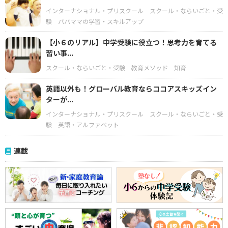
インターナショナル・プリスクール
スクール・ならいごと・受
験
パパママの学習・スキルアップ
【小６のリアル】中学受験に役立つ！思考力を育てる
習い事...
スクール・ならいごと・受験
教育メソッド
知育
英語以外も！グローバル教育ならココアスキッズイン
ターが...
インターナショナル・プリスクール
スクール・ならいごと・受
験
英語・アルファベット
連載