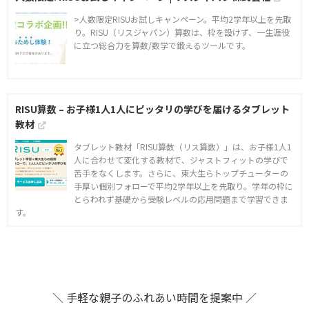
>人数限定RISUお試しキャンペーン。平均2学年以上を先取
り。RISU（リスジャパン）算数は、枠を設けず、一生涯役
に立つ総合力を算数/数学で鍛えるツールです。
RISU算数 – お子様1人1人にピッタリの学びを届けるタブレット
教材
タブレット教材「RISU算数（リス算数）」は、お子様1人1
人に合わせて変化する教材で、ジャストフィットの学びで
苦手をなくします。さらに、東大生らトップチューターの
手厚い個別フォローで平均2学年以上を先取り。学年の枠に
とらわれず基礎から受験レベルの応用問題まで学習できま
す。
＼ 手軽な親子のふれあい時間を提案中 ／