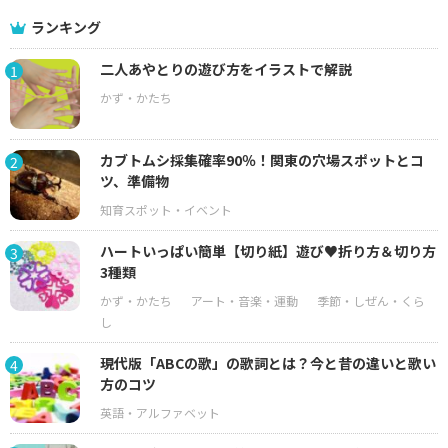
ランキング
二人あやとりの遊び方をイラストで解説
1
カブトムシ採集確率90％！関東の穴場スポットとコ
2
ツ、準備物
ハートいっぱい簡単【切り紙】遊び♥折り方＆切り方
3
3種類
現代版「ABCの歌」の歌詞とは？今と昔の違いと歌い
4
方のコツ