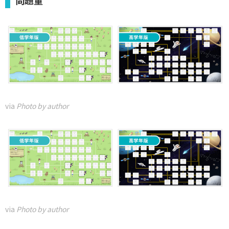
問題量
via
Photo by author
via
Photo by author