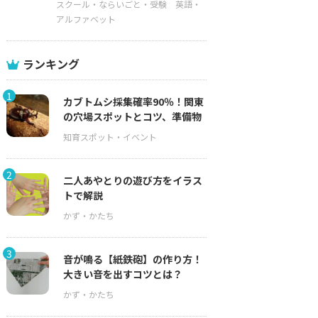
スクール・ならいごと・受験
英語・
アルファベット
ランキング
1
カブトムシ採集確率90％！関東
の穴場スポットとコツ、準備物
2
二人あやとりの遊び方をイラス
トで解説
3
音が鳴る【紙鉄砲】の作り方！
大きい音を出すコツとは？