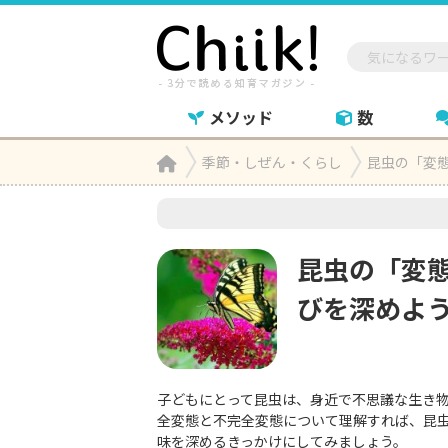
メソッド
数
Home
季節・しぜん・くらし
昆虫の「変

昆虫の「変
びを深めよ
子どもにとって昆虫は、身近で不思議な生き
全変態と不完全変態について理解すれば、昆
味を深めるきっかけにしてみましょう。