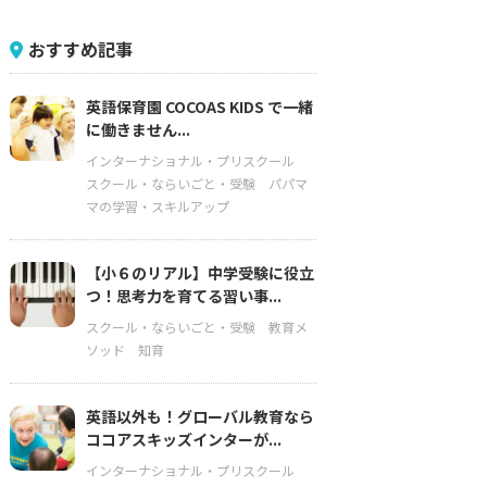
おすすめ記事
英語保育園 COCOAS KIDS で一緒
に働きません...
インターナショナル・プリスクール
スクール・ならいごと・受験
パパマ
マの学習・スキルアップ
【小６のリアル】中学受験に役立
つ！思考力を育てる習い事...
スクール・ならいごと・受験
教育メ
ソッド
知育
英語以外も！グローバル教育なら
ココアスキッズインターが...
インターナショナル・プリスクール