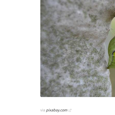
via
pixabay.com