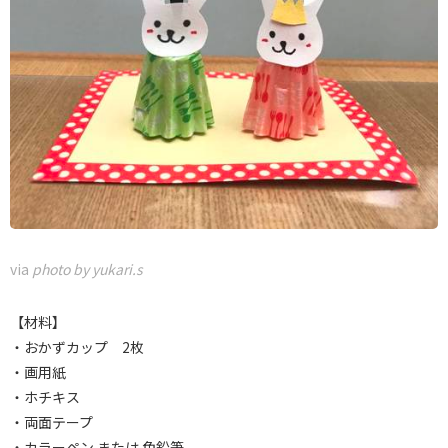
via
photo by yukari.s
【材料】
・おかずカップ 2枚
・画用紙
・ホチキス
・両面テープ
・カラーペン または 色鉛筆