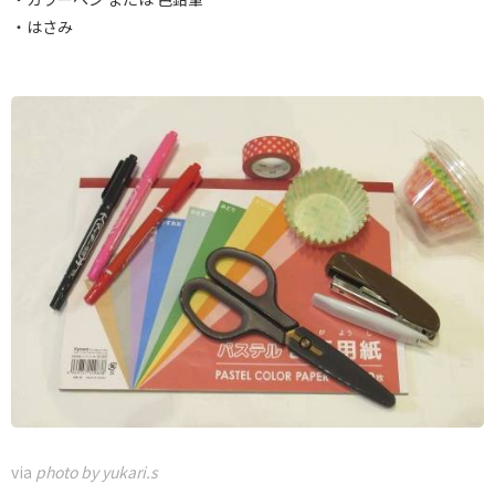
・はさみ
via
photo by yukari.s