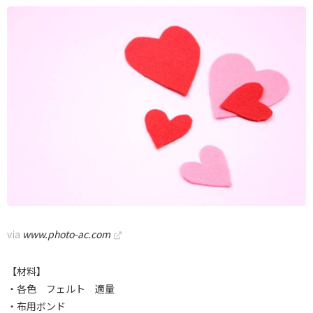
via
www.photo-ac.com
【材料】
・各色 フェルト 適量
・布用ボンド