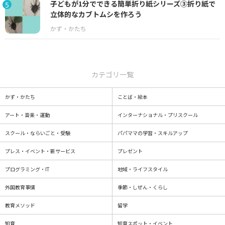
子どもが1分でできる簡単折り紙シリーズ③折り紙で
5
立体的なカブトムシを作ろう
カテゴリ一覧
かず・かたち
ことば・絵本
アート・音楽・運動
インターナショナル・プリスクール
スクール・ならいごと・受験
パパママの学習・スキルアップ
プレス・イベント・新サービス
プレゼント
プログラミング・IT
地域・ライフスタイル
外国教育事情
季節・しぜん・くらし
教育メソッド
留学
知育
知育スポット・イベント