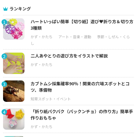
ランキング
ハートいっぱい簡単【切り紙】遊び♥折り方＆切り方
1
3種類
二人あやとりの遊び方をイラストで解説
2
カブトムシ採集確率90％！関東の穴場スポットとコ
3
ツ、準備物
「折り紙パクパク（パックンチョ）の作り方」簡単手
4
作りおもちゃ