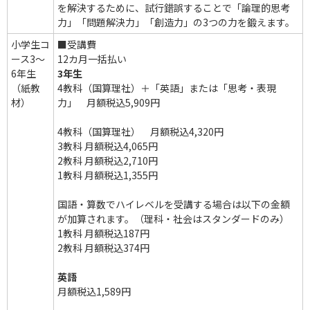
を解決するために、試行錯誤することで「論理的思考
力」「問題解決力」「創造力」の3つの力を鍛えます。
小学生コ
■受講費
ース3～
12カ月一括払い
6年生
3年生
（紙教
4教科（国算理社）＋「英語」または「思考・表現
材）
力」 月額税込5,909円
4教科（国算理社） 月額税込4,320円
3教科 月額税込4,065円
2教科 月額税込2,710円
1教科 月額税込1,355円
国語・算数でハイレベルを受講する場合は以下の金額
が加算されます。（理科・社会はスタンダードのみ）
1教科 月額税込187円
2教科 月額税込374円
英語
月額税込1,589円