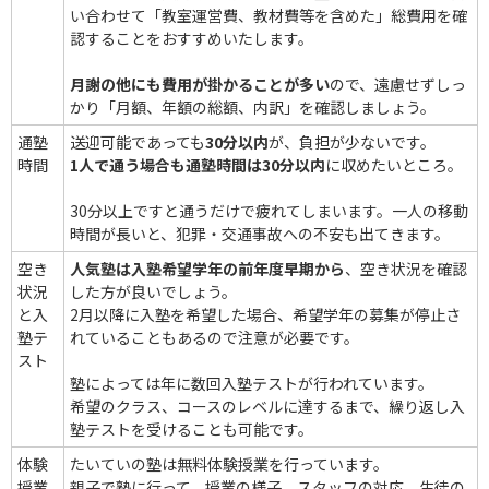
い合わせて「教室運営費、教材費等を含めた」総費用を確
認することをおすすめいたします。
月謝の他にも費用が掛かることが多い
ので、遠慮せずしっ
かり「月額、年額の総額、内訳」を確認しましょう。
通塾
送迎可能であっても
30分以内
が、負担が少ないです。
時間
1人で通う場合も通塾時間は30分以内
に収めたいところ。
30分以上ですと通うだけで疲れてしまいます。一人の移動
時間が長いと、犯罪・交通事故への不安も出てきます。
空き
人気塾は入塾希望学年の前年度早期から
、空き状況を確認
状況
した方が良いでしょう。
と入
2月以降に入塾を希望した場合、希望学年の募集が停止さ
塾テ
れていることもあるので注意が必要です。
スト
塾によっては年に数回入塾テストが行われています。
希望のクラス、コースのレベルに達するまで、繰り返し入
塾テストを受けることも可能です。
体験
たいていの塾は無料体験授業を行っています。
授業
親子で塾に行って、授業の様子、スタッフの対応、生徒の