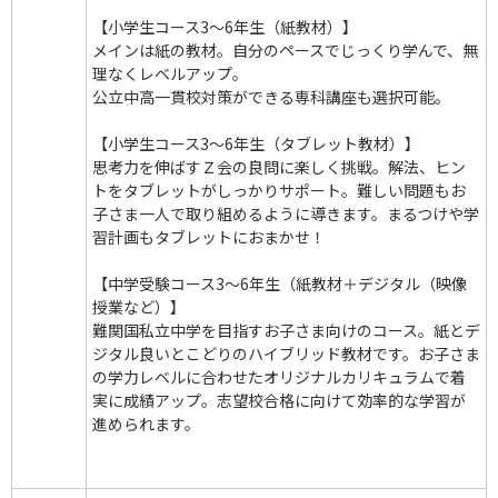
【小学生コース3～6年生（紙教材）】
メインは紙の教材。自分のペースでじっくり学んで、無
理なくレベルアップ。
公立中高一貫校対策ができる専科講座も選択可能。
【小学生コース3～6年生（タブレット教材）】
思考力を伸ばすＺ会の良問に楽しく挑戦。解法、ヒン
トをタブレットがしっかりサポート。難しい問題もお
子さま一人で取り組めるように導きます。まるつけや学
習計画もタブレットにおまかせ！
【中学受験コース3～6年生（紙教材＋デジタル（映像
授業など）】
難関国私立中学を目指すお子さま向けのコース。紙とデ
ジタル良いとこどりのハイブリッド教材です。お子さま
の学力レベルに合わせたオリジナルカリキュラムで着
実に成績アップ。志望校合格に向けて効率的な学習が
進められます。