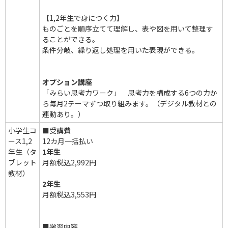
【1,2年生で身につく力】
ものごとを順序立てて理解し、表や図を用いて整理す
ることができる。
条件分岐、繰り返し処理を用いた表現ができる。
オプション講座
「みらい思考力ワーク」 思考力を構成する6つの力か
ら毎月2テーマずつ取り組みます。（デジタル教材との
連動あり。）
小学生コ
■受講費
ース1,2
12カ月一括払い
年生（タ
1年生
ブレット
月額税込2,992円
教材）
2年生
月額税込3,553円
■学習内容