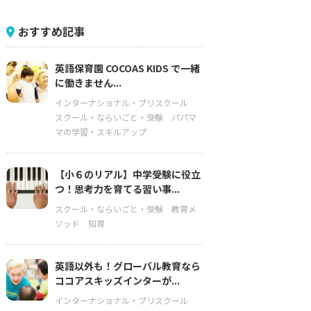
おすすめ記事
英語保育園 COCOAS KIDS で一緒
に働きません...
インターナショナル・プリスクール
スクール・ならいごと・受験
パパマ
マの学習・スキルアップ
【小６のリアル】中学受験に役立
つ！思考力を育てる習い事...
スクール・ならいごと・受験
教育メ
ソッド
知育
英語以外も！グローバル教育なら
ココアスキッズインターが...
インターナショナル・プリスクール