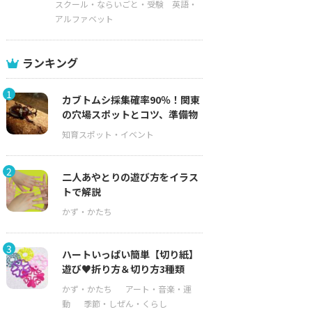
スクール・ならいごと・受験
英語・
アルファベット
ランキング
1
カブトムシ採集確率90％！関東
の穴場スポットとコツ、準備物
2
二人あやとりの遊び方をイラス
トで解説
3
ハートいっぱい簡単【切り紙】
遊び♥折り方＆切り方3種類