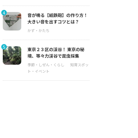
4
音が鳴る【紙鉄砲】の作り方！
大きい音を出すコツとは？
5
東京２３区の渓谷！ 東京の秘
境、等々力渓谷で昆虫採集