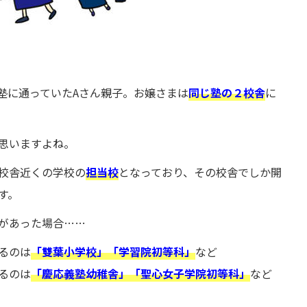
塾に通っていたAさん親子。お嬢さまは
同じ塾の２校舎
に
思いますよね。
校舎近くの学校の
担当校
となっており、その校舎でしか開
す。
があった場合……
るのは
「雙葉小学校」「学習院初等科」
など
るのは
「慶応義塾幼稚舎」「聖心女子学院初等科」
など