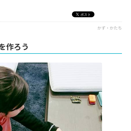
かず・かたち
を作ろう