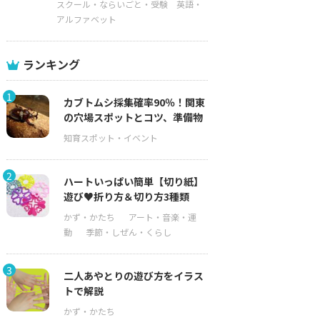
スクール・ならいごと・受験
英語・
アルファベット
ランキング
1
カブトムシ採集確率90％！関東
の穴場スポットとコツ、準備物
2
ハートいっぱい簡単【切り紙】
遊び♥折り方＆切り方3種類
3
二人あやとりの遊び方をイラス
トで解説