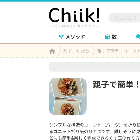
メソッド
数
Home
かず・かたち
親子で簡単！ユニッ

親子で簡単
シンプルな構造のユニット（パーツ）を折り
るユニット折り紙のひとつです。難しそうに
どもも簡単&楽しく完成できるくす玉の作り方