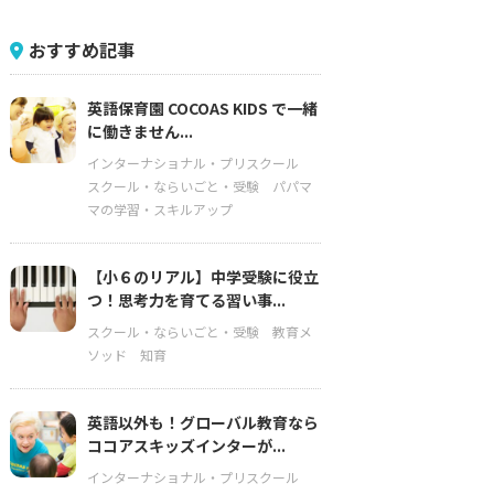
おすすめ記事
英語保育園 COCOAS KIDS で一緒
に働きません...
インターナショナル・プリスクール
スクール・ならいごと・受験
パパマ
マの学習・スキルアップ
【小６のリアル】中学受験に役立
つ！思考力を育てる習い事...
スクール・ならいごと・受験
教育メ
ソッド
知育
英語以外も！グローバル教育なら
ココアスキッズインターが...
インターナショナル・プリスクール