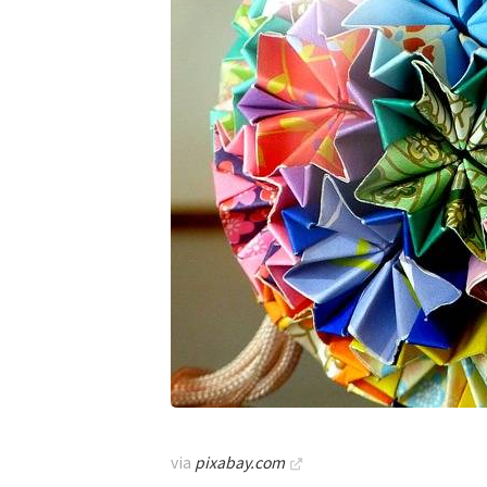
via
pixabay.com