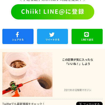
シェア
する
ツイートする
LINEで
送る
この記事が気に入ったら
「いいね！」しよう
3分でわかる知育マガジン
Twitterでも最新情報をチェック！