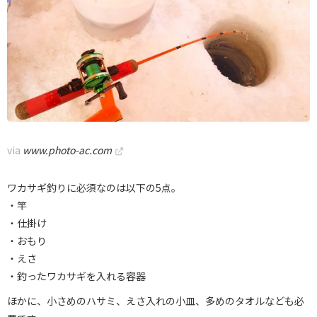
via
www.photo-ac.com
ワカサギ釣りに必須なのは以下の5点。
・竿
・仕掛け
・おもり
・えさ
・釣ったワカサギを入れる容器
ほかに、小さめのハサミ、えさ入れの小皿、多めのタオルなども必