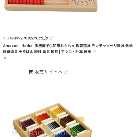
via
www.amazon.co.jp
Amazon | Haibei 多機能子供知恵おもちゃ 教育道具 モンテッソーリ教具 数学
計算道具 そろばん 時計 玩具 知具 | すうじ・計算 通販
￥
販売サイトへ