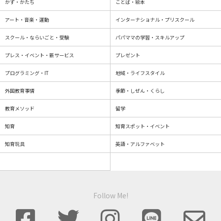
かず・かたち
ことば・絵本
アート・音楽・運動
インターナショナル・プリスクール
スクール・ならいごと・受験
パパママの学習・スキルアップ
プレス・イベント・新サービス
プレゼント
プログラミング・IT
地域・ライフスタイル
外国教育事情
季節・しぜん・くらし
教育メソッド
留学
知育
知育スポット・イベント
知育玩具
英語・アルファベット
Follow Me!