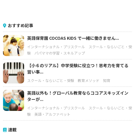
おすすめ記事
英語保育園 COCOAS KIDS で一緒に働きません...
インターナショナル・プリスクール
スクール・ならいごと・受
験
パパママの学習・スキルアップ
【小６のリアル】中学受験に役立つ！思考力を育てる
習い事...
スクール・ならいごと・受験
教育メソッド
知育
英語以外も！グローバル教育ならココアスキッズイン
ターが...
インターナショナル・プリスクール
スクール・ならいごと・受
験
英語・アルファベット
連載