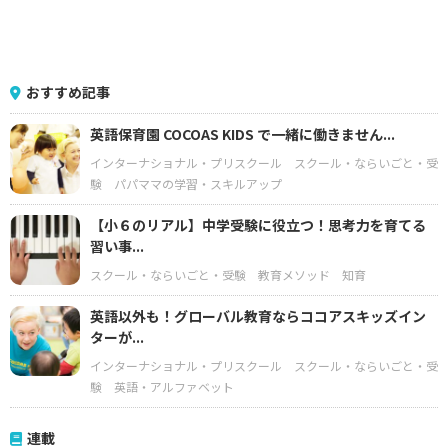
おすすめ記事
英語保育園 COCOAS KIDS で一緒に働きません...
インターナショナル・プリスクール
スクール・ならいごと・受
験
パパママの学習・スキルアップ
【小６のリアル】中学受験に役立つ！思考力を育てる
習い事...
スクール・ならいごと・受験
教育メソッド
知育
英語以外も！グローバル教育ならココアスキッズイン
ターが...
インターナショナル・プリスクール
スクール・ならいごと・受
験
英語・アルファベット
連載