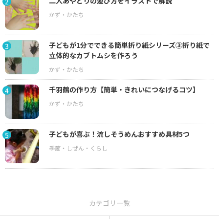
二人あやとりの遊び方をイラストで解説
2
子どもが1分でできる簡単折り紙シリーズ③折り紙で
3
立体的なカブトムシを作ろう
千羽鶴の作り方【簡単・きれいにつなげるコツ】
4
子どもが喜ぶ！流しそうめんおすすめ具材5つ
5
カテゴリ一覧