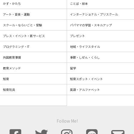
かず・かたち
ことば・絵本
アート・音楽・運動
インターナショナル・プリスクール
スクール・ならいごと・受験
パパママの学習・スキルアップ
プレス・イベント・新サービス
プレゼント
プログラミング・IT
地域・ライフスタイル
外国教育事情
季節・しぜん・くらし
教育メソッド
留学
知育
知育スポット・イベント
知育玩具
英語・アルファベット
Follow Me!