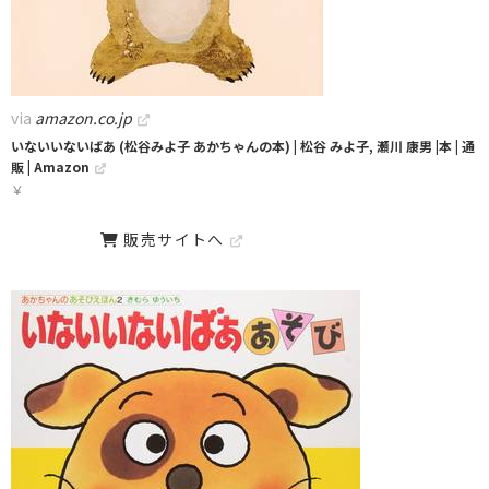
via
amazon.co.jp
いないいないばあ (松谷みよ子 あかちゃんの本) | 松谷 みよ子, 瀬川 康男 |本 | 通
販 | Amazon
￥
販売サイトへ