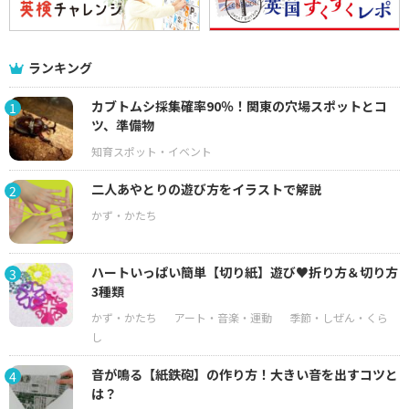
ランキング
カブトムシ採集確率90％！関東の穴場スポットとコ
1
ツ、準備物
二人あやとりの遊び方をイラストで解説
2
ハートいっぱい簡単【切り紙】遊び♥折り方＆切り方
3
3種類
音が鳴る【紙鉄砲】の作り方！大きい音を出すコツと
4
は？