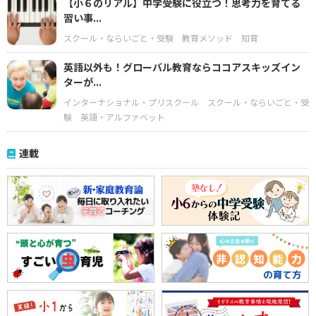
【小６のリアル】中学受験に役立つ！思考力を育てる
習い事...
スクール・ならいごと・受験
教育メソッド
知育
英語以外も！グローバル教育ならココアスキッズイン
ターが...
インターナショナル・プリスクール
スクール・ならいごと・受
験
英語・アルファベット
連載