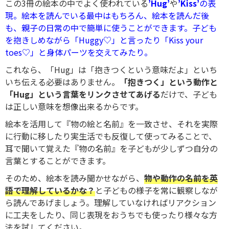
この3冊の絵本の中でよく使われている
’Hug’
や
’Kiss’
の表
現。絵本を読んでいる最中はもちろん、絵本を読んだ後
も、親子の日常の中で簡単に使うことができます。子ども
を抱きしめながら「Huggy♡」と言ったり「Kiss your
toes♡」と身体パーツを交えてみたり。
これなら、「Hug」は「抱きつくという意味だよ」といち
いち伝える必要はありません。
「抱きつく」という動作と
「Hug」という言葉をリンクさせてあげる
だけで、子ども
は正しい意味を想像出来るからです。
絵本を活用して『物の絵と名前』を一致させ、それを実際
に行動に移したり実生活でも反復して使ってみることで、
耳で聞いて覚えた『物の名前』を子どもが少しずつ自分の
言葉とすることができます。
そのため、絵本を読み聞かせながら、
物や動作の名前を英
語で理解しているかな？
と子どもの様子を常に観察しなが
ら読んであげましょう。理解していなければリアクション
に工夫をしたり、同じ表現をおうちでも使ったり様々な方
法を試してください。