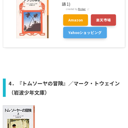
語 1)
created by
Rinker
Amazon
楽天市場
Yahooショッピング
4．『トムソーヤの冒険』／マーク・トウェイン
（岩波少年文庫）