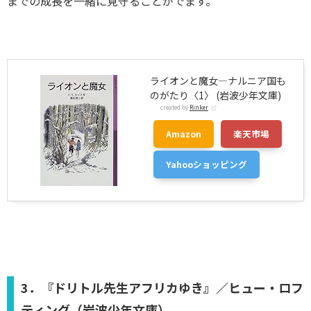
までの成長を一緒に見守ることがでます。
ライオンと魔女―ナルニア国も
のがたり〈1〉 (岩波少年文庫)
created by
Rinker
Amazon
楽天市場
Yahooショッピング
3．『ドリトル先生アフリカゆき』／ヒュー・ロフ
ティング（岩波少年文庫）