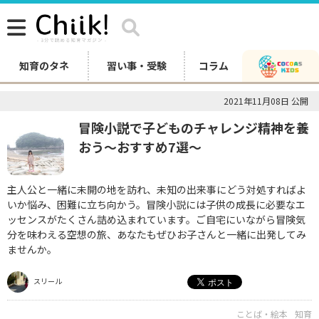
知育のタネ
習い事・受験
コラム
2021年11月08日 公開
冒険小説で子どものチャレンジ精神を養
おう～おすすめ7選～
主人公と一緒に未開の地を訪れ、未知の出来事にどう対処すればよ
いか悩み、困難に立ち向かう。冒険小説には子供の成長に必要なエ
ッセンスがたくさん詰め込まれています。ご自宅にいながら冒険気
分を味わえる空想の旅、あなたもぜひお子さんと一緒に出発してみ
ませんか。
スリール
ことば・絵本
知育