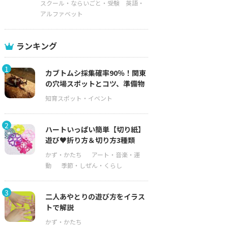
スクール・ならいごと・受験
英語・
アルファベット
ランキング
1
カブトムシ採集確率90％！関東
の穴場スポットとコツ、準備物
2
ハートいっぱい簡単【切り紙】
遊び♥折り方＆切り方3種類
3
二人あやとりの遊び方をイラス
トで解説