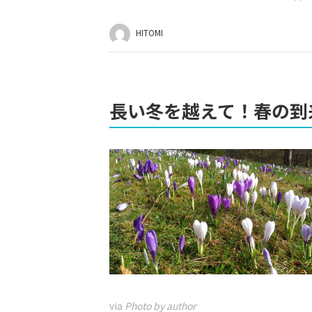
HITOMI
長い冬を越えて！春の到
via
Photo by author