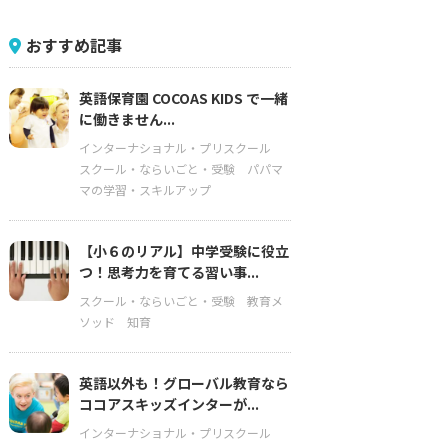
おすすめ記事
英語保育園 COCOAS KIDS で一緒
に働きません...
インターナショナル・プリスクール
スクール・ならいごと・受験
パパマ
マの学習・スキルアップ
【小６のリアル】中学受験に役立
つ！思考力を育てる習い事...
スクール・ならいごと・受験
教育メ
ソッド
知育
英語以外も！グローバル教育なら
ココアスキッズインターが...
インターナショナル・プリスクール