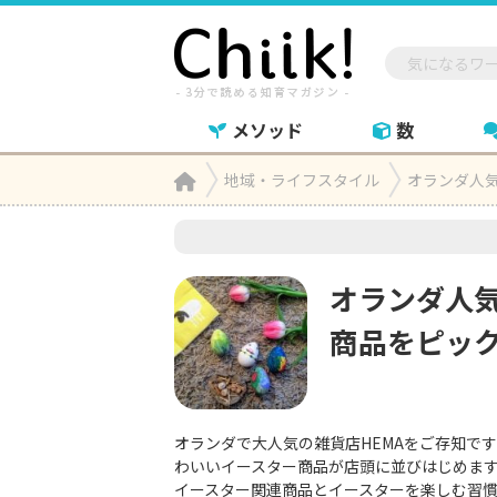
メソッド
数
Home
地域・ライフスタイル
オランダ人気

オランダ人気
商品をピッ
オランダで大人気の雑貨店HEMAをご存知で
わいいイースター商品が店頭に並びはじめま
イースター関連商品とイースターを楽しむ習