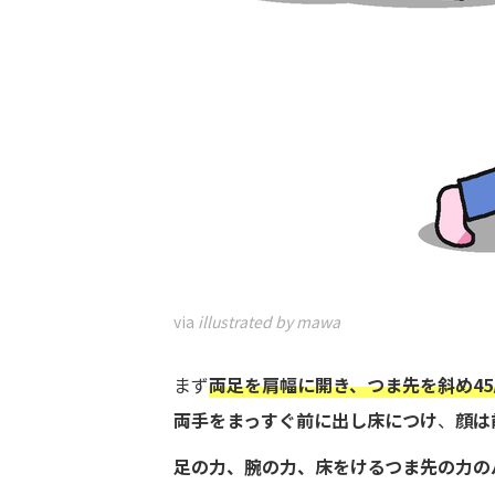
via
illustrated by mawa
まず
両足を肩幅に開き、つま先を斜め45
両手をまっすぐ前に出し床につけ
、
顔は
足の力、腕の力、床をけるつま先の力の