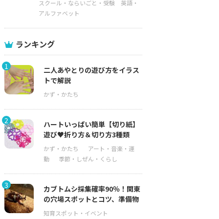
スクール・ならいごと・受験
英語・
アルファベット
ランキング
1
二人あやとりの遊び方をイラス
トで解説
2
ハートいっぱい簡単【切り紙】
遊び♥折り方＆切り方3種類
3
カブトムシ採集確率90％！関東
の穴場スポットとコツ、準備物