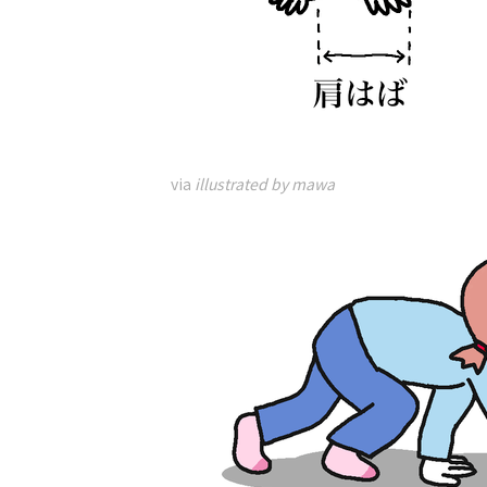
via
illustrated by mawa