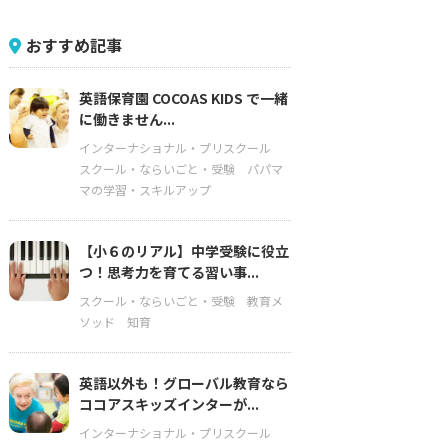
おすすめ記事
英語保育園 COCOAS KIDS で一緒
に働きません...
インターナショナル・プリスクール
スクール・ならいごと・受験
パパマ
マの学習・スキルアップ
【小６のリアル】中学受験に役立
つ！思考力を育てる習い事...
スクール・ならいごと・受験
教育メ
ソッド
知育
英語以外も！グローバル教育なら
ココアスキッズインターが...
インターナショナル・プリスクール