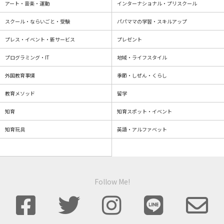
アート・音楽・運動
インターナショナル・プリスクール
スクール・ならいごと・受験
パパママの学習・スキルアップ
プレス・イベント・新サービス
プレゼント
プログラミング・IT
地域・ライフスタイル
外国教育事情
季節・しぜん・くらし
教育メソッド
留学
知育
知育スポット・イベント
知育玩具
英語・アルファベット
Follow Me!