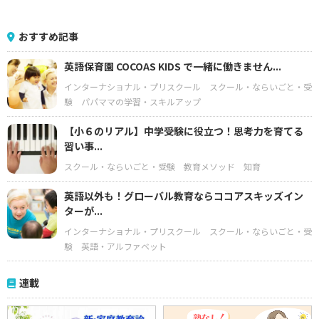
おすすめ記事
英語保育園 COCOAS KIDS で一緒に働きません...
インターナショナル・プリスクール
スクール・ならいごと・受
験
パパママの学習・スキルアップ
【小６のリアル】中学受験に役立つ！思考力を育てる
習い事...
スクール・ならいごと・受験
教育メソッド
知育
英語以外も！グローバル教育ならココアスキッズイン
ターが...
インターナショナル・プリスクール
スクール・ならいごと・受
験
英語・アルファベット
連載