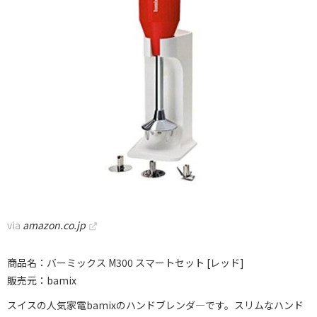
via
amazon.co.jp
商品名：バーミックス M300 スマートセット [レッド]
販売元：bamix
スイスの人気家電bamixのハンドブレンダ―です。スリムなハンド