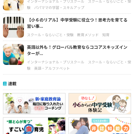
インターナショナル・プリスクール
スクール・ならいごと・受
験
パパママの学習・スキルアップ
【小６のリアル】中学受験に役立つ！思考力を育てる
習い事...
スクール・ならいごと・受験
教育メソッド
知育
英語以外も！グローバル教育ならココアスキッズイン
ターが...
インターナショナル・プリスクール
スクール・ならいごと・受
験
英語・アルファベット
連載