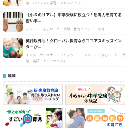
験
パパママの学習・スキルアップ
【小６のリアル】中学受験に役立つ！思考力を育てる
習い事...
スクール・ならいごと・受験
教育メソッド
知育
英語以外も！グローバル教育ならココアスキッズイン
ターが...
インターナショナル・プリスクール
スクール・ならいごと・受
験
英語・アルファベット
連載