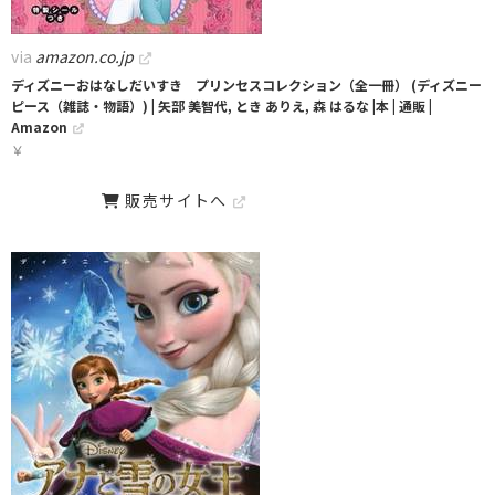
via
amazon.co.jp
ディズニーおはなしだいすき プリンセスコレクション（全一冊） (ディズニー
ピース（雑誌・物語）) | 矢部 美智代, とき ありえ, 森 はるな |本 | 通販 |
Amazon
￥
販売サイトへ