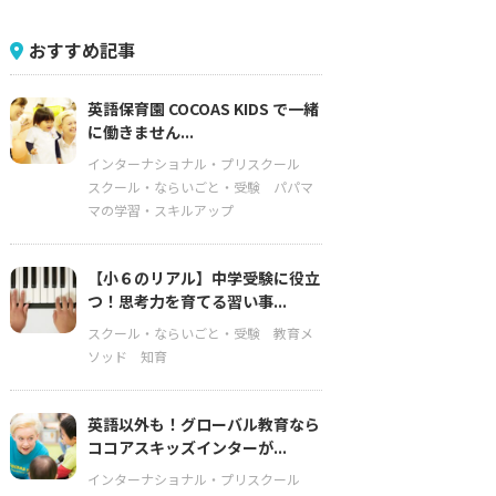
おすすめ記事
英語保育園 COCOAS KIDS で一緒
に働きません...
インターナショナル・プリスクール
スクール・ならいごと・受験
パパマ
マの学習・スキルアップ
【小６のリアル】中学受験に役立
つ！思考力を育てる習い事...
スクール・ならいごと・受験
教育メ
ソッド
知育
英語以外も！グローバル教育なら
ココアスキッズインターが...
インターナショナル・プリスクール