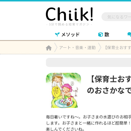
メソッド
数
Home
アート・音楽・運動
【保育士おす

【保育士お
のおさかな
毎日暑いですね～。お子さまの水遊びのお相
します。お子さまと一緒に作れるほど超簡単
楽しんでくださいね。