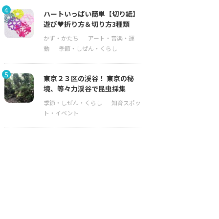
4
ハートいっぱい簡単【切り紙】
遊び♥折り方＆切り方3種類
5
東京２３区の渓谷！ 東京の秘
境、等々力渓谷で昆虫採集