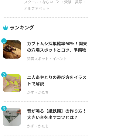
スクール・ならいごと・受験
英語・
アルファベット
ランキング
1
カブトムシ採集確率90％！関東
の穴場スポットとコツ、準備物
2
二人あやとりの遊び方をイラス
トで解説
3
音が鳴る【紙鉄砲】の作り方！
大きい音を出すコツとは？