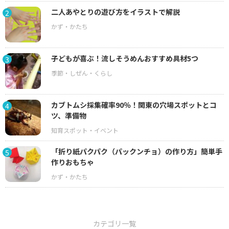
二人あやとりの遊び方をイラストで解説
2
子どもが喜ぶ！流しそうめんおすすめ具材5つ
3
カブトムシ採集確率90％！関東の穴場スポットとコ
4
ツ、準備物
「折り紙パクパク（パックンチョ）の作り方」簡単手
5
作りおもちゃ
カテゴリ一覧