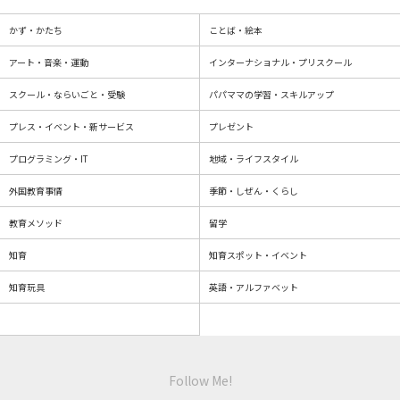
かず・かたち
ことば・絵本
アート・音楽・運動
インターナショナル・プリスクール
スクール・ならいごと・受験
パパママの学習・スキルアップ
プレス・イベント・新サービス
プレゼント
プログラミング・IT
地域・ライフスタイル
外国教育事情
季節・しぜん・くらし
教育メソッド
留学
知育
知育スポット・イベント
知育玩具
英語・アルファベット
Follow Me!