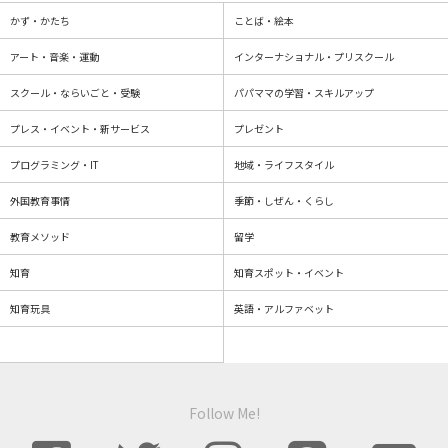
かず・かたち
ことば・絵本
アート・音楽・運動
インターナショナル・プリスクール
スクール・ならいごと・受験
パパママの学習・スキルアップ
プレス・イベント・新サービス
プレゼント
プログラミング・IT
地域・ライフスタイル
外国教育事情
季節・しぜん・くらし
教育メソッド
留学
知育
知育スポット・イベント
知育玩具
英語・アルファベット
Follow Me!