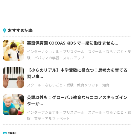
おすすめ記事
英語保育園 COCOAS KIDS で一緒に働きません...
インターナショナル・プリスクール
スクール・ならいごと・受
験
パパママの学習・スキルアップ
【小６のリアル】中学受験に役立つ！思考力を育てる
習い事...
スクール・ならいごと・受験
教育メソッド
知育
英語以外も！グローバル教育ならココアスキッズイン
ターが...
インターナショナル・プリスクール
スクール・ならいごと・受
験
英語・アルファベット
連載