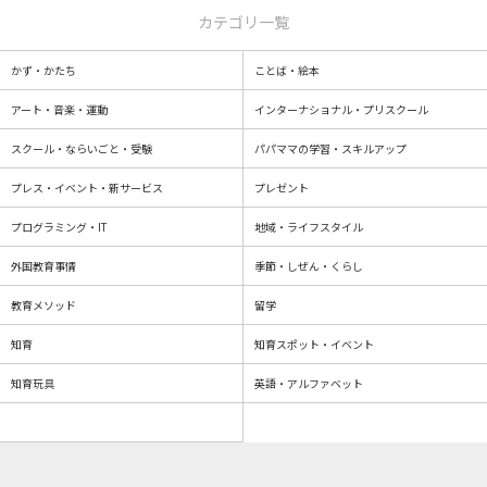
カテゴリ一覧
かず・かたち
ことば・絵本
アート・音楽・運動
インターナショナル・プリスクール
スクール・ならいごと・受験
パパママの学習・スキルアップ
プレス・イベント・新サービス
プレゼント
プログラミング・IT
地域・ライフスタイル
外国教育事情
季節・しぜん・くらし
教育メソッド
留学
知育
知育スポット・イベント
知育玩具
英語・アルファベット