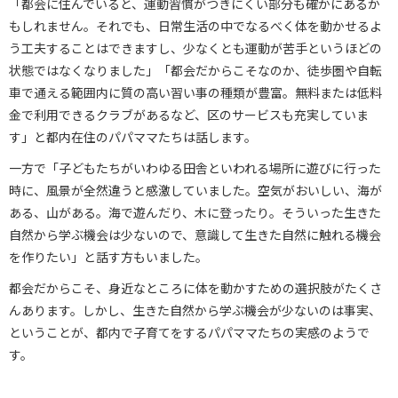
「都会に住んでいると、運動習慣がつきにくい部分も確かにあるか
もしれません。それでも、日常生活の中でなるべく体を動かせるよ
う工夫することはできますし、少なくとも運動が苦手というほどの
状態ではなくなりました」「都会だからこそなのか、徒歩圏や自転
車で通える範囲内に質の高い習い事の種類が豊富。無料または低料
金で利用できるクラブがあるなど、区のサービスも充実していま
す」と都内在住のパパママたちは話します。
一方で「子どもたちがいわゆる田舎といわれる場所に遊びに行った
時に、風景が全然違うと感激していました。空気がおいしい、海が
ある、山がある。海で遊んだり、木に登ったり。そういった生きた
自然から学ぶ機会は少ないので、意識して生きた自然に触れる機会
を作りたい」と話す方もいました。
都会だからこそ、身近なところに体を動かすための選択肢がたくさ
んあります。しかし、生きた自然から学ぶ機会が少ないのは事実、
ということが、都内で子育てをするパパママたちの実感のようで
す。