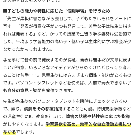
■子どもの能力や特性に応じた「個別学習」を行うため
「先生が黒板に書きながら説明して、子どもたちはそれをノートに
写す」「発表が得意な子がいつも発言して、苦手な子は先生に指さ
れれば発表する」など、かつての授業で生徒の学ぶ姿勢は受動的で
した。平均より学習能力の高い子・低い子は主体的に学ぶ機会が少
なかったかもしれません。
手を挙げて皆の前で発表するのが得意、発表は苦手だが文章に表す
ことが得意、いろいろなアイディアがひらめくけれどじっくり考え
ることは苦手……。児童生徒にはさまざまな個性・能力があるもの
です。パソコン・タブレットなどを使えば、人前で発表できない子
も
自分の
意見・疑問を発信
できます。
先生が各生徒のパソコン・タブレットを瞬時にチェックできるの
で、
誤り、誤解をその都度指摘
することも可能。特別支援学級など
の児童生徒にICT教育を行えば、
障害の状態や特性等に応じた指導
がしやすくなります。
学習意欲を高め、効率的な自立活動支援
につ
ながる
でしょう。