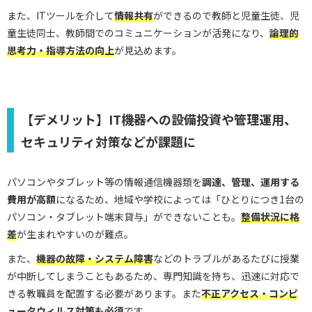
また、ITツールを介して
情報共有
ができるので教師と児童生徒、児
童生徒同士、教師間でのコミュニケーションが活発になり、
論理的
思考力・指導方法の向上
が見込めます。
【デメリット】IT機器への設備投資や管理運用、
セキュリティ対策などが課題に
パソコンやタブレット等の情報通信機器類を
調達、管理、運用する
費用が高額
になるため、地域や学校によっては「ひとりにつき1台の
パソコン・タブレット端末貸与」ができないことも。
整備状況に格
差
が生まれやすいのが難点。
また、
機器の故障・システム障害
などのトラブルがあるたびに授業
が中断してしまうこともあるため、専門知識を持ち、迅速に対応で
きる教職員を配置する必要があります。また
不正アクセス・コンピ
ュータウィルス対策も必須
です。