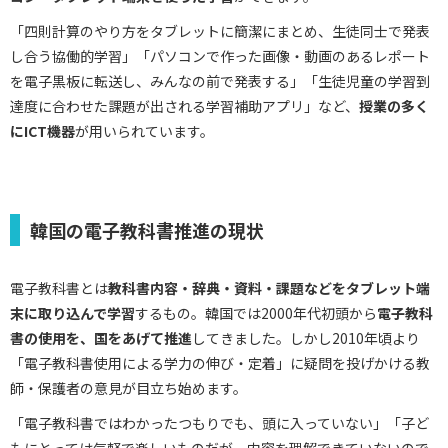
「四則計算のやり方をタブレットに簡潔にまとめ、生徒同士で発表
し合う協働的学習」「パソコンで作った画像・動画のあるレポート
を電子黒板に転送し、みんなの前で発表する」「生徒児童の学習到
達度に合わせた課題が出される学習補助アプリ」など、
授業の多く
にICT機器
が用いられています。
韓国の電子教科書推進の現状
電子教科書とは
教科書内容・辞典・資料・課題などをタブレット端
末に取り込んで学習
するもの。韓国では2000年代初頭から
電子教科
書の使用を、国をあげて推進
してきました。しかし2010年頃より
「電子教科書使用による学力の伸び・定着」に疑問を投げかける教
師・保護者の意見が目立ち始めます。
「電子教科書ではわかったつもりでも、頭に入っていない」「子ど
もにとっては気軽で楽しいものだが、内容を理解できていないので