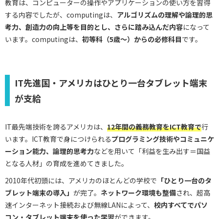
教育は、コンピューターの操作やアプリケーションの使い方を習得
する内容でしたが、computingは、
アルゴリズムの理解や論理的思
考力、創造力の向上等を目的とし、さらに踏み込んだ内容
になって
います。computingは、
初等科（5歳～）からの必修科目
です。
IT先進国・アメリカはひとり一台タブレット端末
が支給
IT最先端技術を誇るアメリカは、
12年間の義務教育をICT教育で
行
います。ICT教育で身につけられる
プログラミング技術やコミュニケ
ーション能力、論理的思考力
などを用いて「利益を生み出す＝国益
となる人材」の育成を進めてきました。
2010年代初頭には、アメリカのほとんどの学校で
「ひとり一台のタ
ブレット端末の導入」
が完了。
ネットワーク環境も整備
され、超高
速インターネット接続および無線LANによって、
校内すべてでパソ
コン・タブレット端末を使った学習
ができます。