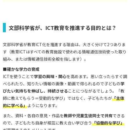
文部科学省が、ICT教育を推進する目的とは？
文部科学省が教育ICT化を推進する理由は、大きく分けて2つありま
す（教育ICTはすべての教育施設で使われる情報通信技術使った取り
組み、または情報通信技術全般を指します）。
■確かな学力の育成
ICTを使うことで
学習の興味・関心
を高めます。思い立ったらすぐ調
べられたり、知りたい情報の画像・動画で得られるので子どもの
学
びたい気持ちを伸ばし、持続させる
ことにつながるでしょう。「教
師に教えてもらう＝受動的な学び」ではなく、子どもたちが
「主体
的に学べる」
ようになります。
また、資料・各自の意見・作品を
教師や児童生徒同士で共有
できる
ので、子どもたち自身が相互に教え合い学び合う
「協働的な学び」
が実現するのもメリットです。