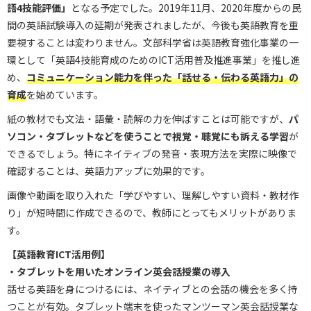
語4技能評価」
となる予定でした。2019年11月、2020年度からの民
間の英語試験導入の延期が発表されましたが、今後も英語教育を重
要視することは変わりません。文部科学省は英語教育強化事業の一
環として「英語4技能育成のためのICT活用普及推進事業」を推し進
め、
コミュニケーション能力を伴った「話せる・伝わる英語力」の
育成
を始めています。
紙の教材でも文法・語彙・読解の力を伸ばすことは可能ですが、
パ
ソコン・タブレットなどを使うことで視覚・聴覚にも訴える学習
が
できるでしょう。特にネイティブの発音・表現方法を実際に映像で
確認することは、英語力アップに効果的です。
画像や動画を取り入れた「学びやすい、理解しやすい資料・教材作
り」が短時間に作成できるので、教師にとってもメリットがありま
す。
【英語教育ICT活用例】
・タブレットを用いたオンライン英会話授業の導入
話せる英語を身につけるには、ネイティブとの会話の機会を多く持
つことが有効。タブレット端末を使ったマンツーマン英会話授業な