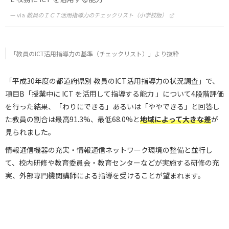
via
教員のＩＣＴ活用指導力のチェックリスト（小学校版）
「教員のICT活用指導力の基準（チェックリスト）」より抜粋
「平成30年度の都道府県別 教員のICT活用指導力の状況調査」で、
項目B「授業中に ICT を活用して指導する能力 」について4段階評価
を行った結果、「わりにできる」あるいは「ややできる」と回答し
た教員の割合は最高91.3%、最低68.0%と
地域によって大きな差
が
見られました。
情報通信機器の充実・情報通信ネットワーク環境の整備と並行し
て、校内研修や教育委員会・教育センターなどが実施する研修の充
実、外部専門機関講師による指導を受けることが望まれます。