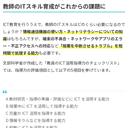
教師のITスキル育成がこれからの課題に
ICT教育を行ううえで、教師のITスキルはどのくらい必要になるので
しょうか？
情報通信機器の使い方・ネットリテラシーについての知
識
はもちろんですが、
端末の不具合・ネットワークやアプリのエラ
ー・不正アクセスへの対応
など
「授業を中断させるトラブル」を短
時間で処理する能力
も必要です。
文部科学省が作成した「教員のICT活用指導力のチェックリスト」
では、指導力の評価項目として以下の5項目を挙げています。
A 教材研究・指導の準備・評価などに ICT を活用する能力
B 授業中に ICT を活用して指導する能力
C 児童の ICT 活用を指導する能力
D 情報モラルなどを指導する能力
E 校務に ICT を活用する能力