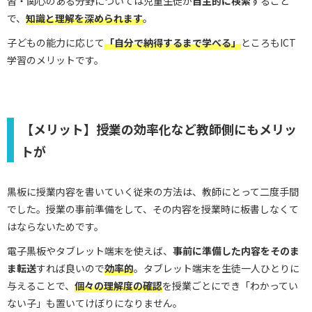
習・関心のある分野については児童生徒が
自主的に検索
すること
で、
知識と理解を深め
られます
。
子どもの能力に応じて
「自分で納得するまで学べる」
ところもICT
学習のメリットです。
【メリット】授業の効率化など教師側にもメリッ
トが
黒板に授業内容を書いていく従来の方法は、教師にとって二度手間
でした。授業の事前準備をして、その内容を授業時に板書しなくて
はならないためです。
電子黒板やタブレット端末を使えば、
事前に準備した内容をそのま
ま転送
すれば良いので
効率的
。タブレット端末を生徒一人ひとりに
与えることで、
個々の理解度の確認
を授業ごとにでき「わかってい
ない子」も置いてけぼりになりません。