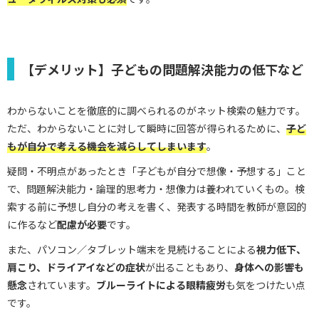
【デメリット】子どもの問題解決能力の低下など
わからないことを徹底的に調べられるのがネット検索の魅力です。
ただ、わからないことに対して瞬時に回答が得られるために、
子ど
もが自分で考える機会を減らしてしまいます
。
疑問・不明点があったとき「子どもが自分で想像・予想する」こと
で、問題解決能力・論理的思考力・想像力は養われていくもの。検
索する前に予想し自分の考えを書く、発表する時間を教師が意図的
に作るなど
配慮が必要
です。
また、パソコン／タブレット端末を見続けることによる
視力低下、
肩こり、ドライアイなどの症状
が出ることもあり、
身体への影響も
懸念
されています。
ブルーライトによる眼精疲労
も気をつけたい点
です。