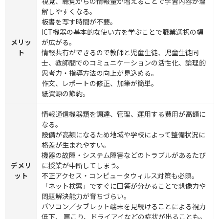
視覚、聴覚からの情報量が増えることで学習内容が理
解しやすくなる。
板書を写す時間が不要。
ICT機器の基本的な使い方を学ぶことで職業選択の幅
メリッ
が広がる。
ト
情報共有ができるので教師と児童生徒、児童生徒同
士、教師間でのコミュニケーションの活性化、論理的
思考力・指導方法の向上が見込める。
作文、レポートの修正、加筆が簡単。
紙資源の節約。
情報通信機器類を調達、管理、運用する費用が高額に
なる。
設備が高額になるため地域や学校によって整備状況に
格差が生まれやすい。
機器の故障・システム障害などのトラブルがあるたび
デメリ
に授業が中断してしまう。
ット
不正アクセス・コンピュータウィルス対策も必須。
「ネット検索」ですぐに回答が分かることで想像力や
問題解決能力が育ちづらい。
パソコン／タブレット端末を見続けることによる視力
低下、 肩こり、ドライアイなどの症状が出ることも。