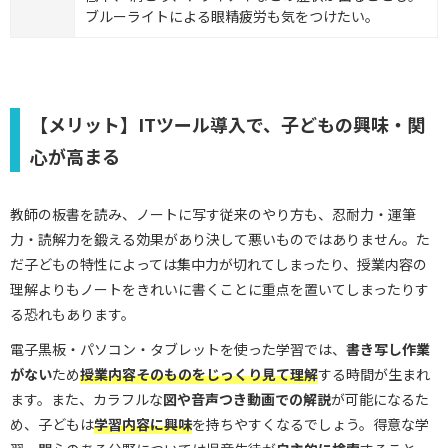
ブルーライトによる眼精疲労も気をつけたい。
【メリット】ITツール導入で、子どもの興味・関
心が高まる
教師の板書を読み、ノートに写す従来のやり方も、忍耐力・運筆
力・読解力を鍛える効果があり決して悪いものではありません。た
だ子どもの特性によっては集中力が切れてしまったり、授業内容の
理解よりもノートをきれいに書くことに重点を置いてしまったりす
る恐れもあります。
電子黒板・パソコン・タブレットを使った学習では、
書き写し作業
がない
ため
授業内容そのものをじっくり見て理解
する時間が生まれ
ます。また、カラフルな
図や音声つき動画での解説
が可能になるた
め、子どもは
学習内容に興味
を持ちやすくなるでしょう。得意な学