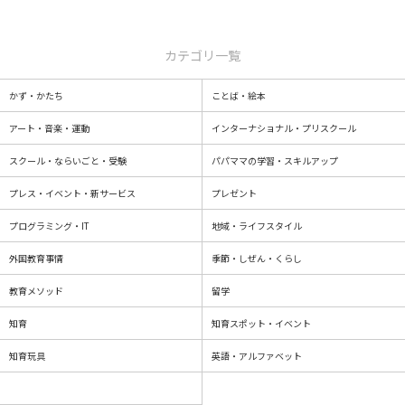
カテゴリ一覧
かず・かたち
ことば・絵本
アート・音楽・運動
インターナショナル・プリスクール
スクール・ならいごと・受験
パパママの学習・スキルアップ
プレス・イベント・新サービス
プレゼント
プログラミング・IT
地域・ライフスタイル
外国教育事情
季節・しぜん・くらし
教育メソッド
留学
知育
知育スポット・イベント
知育玩具
英語・アルファベット