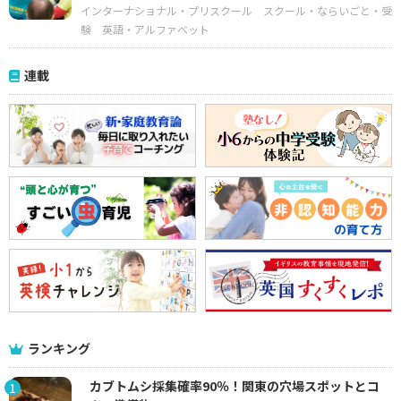
インターナショナル・プリスクール
スクール・ならいごと・受
験
英語・アルファベット
連載
ランキング
カブトムシ採集確率90％！関東の穴場スポットとコ
1