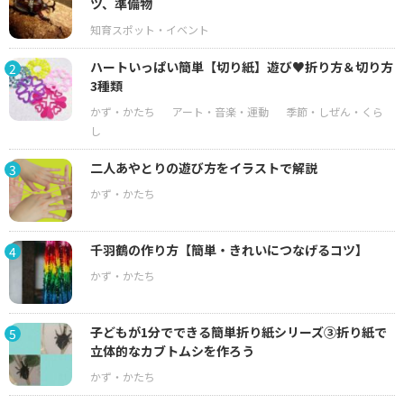
ツ、準備物
ハートいっぱい簡単【切り紙】遊び♥折り方＆切り方
2
3種類
二人あやとりの遊び方をイラストで解説
3
千羽鶴の作り方【簡単・きれいにつなげるコツ】
4
子どもが1分でできる簡単折り紙シリーズ③折り紙で
5
立体的なカブトムシを作ろう