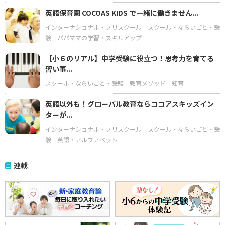
英語保育園 COCOAS KIDS で一緒に働きません...
インターナショナル・プリスクール
スクール・ならいごと・受
験
パパママの学習・スキルアップ
【小６のリアル】中学受験に役立つ！思考力を育てる
習い事...
スクール・ならいごと・受験
教育メソッド
知育
英語以外も！グローバル教育ならココアスキッズイン
ターが...
インターナショナル・プリスクール
スクール・ならいごと・受
験
英語・アルファベット
連載