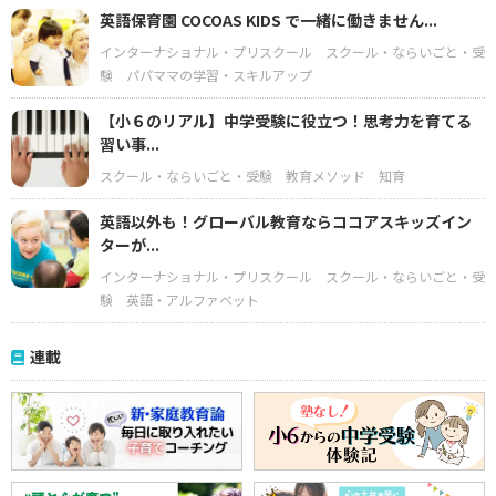
英語保育園 COCOAS KIDS で一緒に働きません...
インターナショナル・プリスクール
スクール・ならいごと・受
験
パパママの学習・スキルアップ
【小６のリアル】中学受験に役立つ！思考力を育てる
習い事...
スクール・ならいごと・受験
教育メソッド
知育
英語以外も！グローバル教育ならココアスキッズイン
ターが...
インターナショナル・プリスクール
スクール・ならいごと・受
験
英語・アルファベット
連載