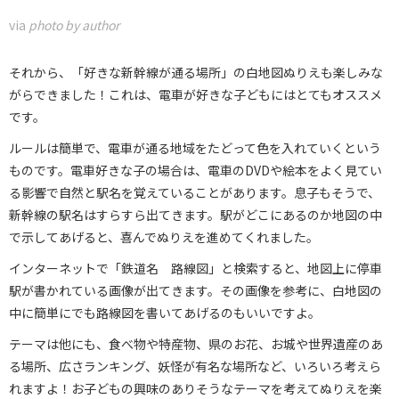
via
photo by author
それから、「好きな新幹線が通る場所」の白地図ぬりえも楽しみな
がらできました！これは、電車が好きな子どもにはとてもオススメ
です。
ルールは簡単で、電車が通る地域をたどって色を入れていくという
ものです。電車好きな子の場合は、電車のDVDや絵本をよく見てい
る影響で自然と駅名を覚えていることがあります。息子もそうで、
新幹線の駅名はすらすら出てきます。駅がどこにあるのか地図の中
で示してあげると、喜んでぬりえを進めてくれました。
インターネットで「鉄道名 路線図」と検索すると、地図上に停車
駅が書かれている画像が出てきます。その画像を参考に、白地図の
中に簡単にでも路線図を書いてあげるのもいいですよ。
テーマは他にも、食べ物や特産物、県のお花、お城や世界遺産のあ
る場所、広さランキング、妖怪が有名な場所など、いろいろ考えら
れますよ！お子どもの興味のありそうなテーマを考えてぬりえを楽