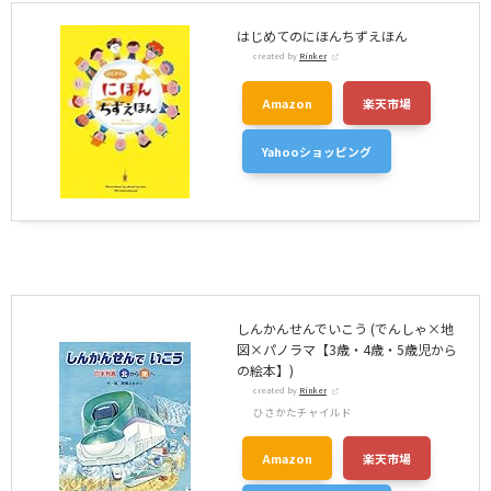
はじめてのにほんちずえほん
created by
Rinker
Amazon
楽天市場
Yahooショッピング
しんかんせんでいこう (でんしゃ×地
図×パノラマ【3歳・4歳・5歳児から
の絵本】)
created by
Rinker
ひさかたチャイルド
Amazon
楽天市場