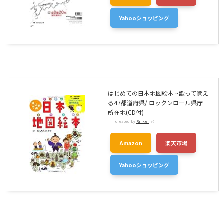
Yahooショッピング
はじめての日本地図絵本 ~歌って覚え
る47都道府県/ ロックンロール県庁
所在地(CD付)
created by
Rinker
Amazon
楽天市場
Yahooショッピング