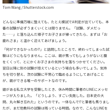
Tom Wang / Shutterstock.com
どんなに準備万端に整えても、たとえ模試でA判定が出ていても、本
番の試験が必ずうまくいくとは限りません。「試験、ダメだっ
た……」と落ち込んだ様子でお子さまが帰ってきたら、まずは「お
疲れさま」と温かく迎えてあげましょう。
「何ができなかったの!?」と詰問したところで、終わってしまった試
験はどうにもなりません。ここは、親が焦ってもしょうがないと腹
をくくって、とにかくお子さまの気持ちを落ちつかせてください。
翌日以降に別の試験が控えているという場合も多いでしょう。気持
ちを切り替え、次の試験に平常心で臨めるようにしてあげること
が、親ができる唯一のサポートなのです。
娘がある私立大学を受験したとき、休み時間に筆者のLINEにメッセ
ージが入りました。「どうしよう、すごい失敗した。日本史の大
問、丸々解き忘れた」というのです。一体なんで!?と筆者も焦りまし
たが、まだ他教科の試験は残っている時間。なので、こんなLINEを