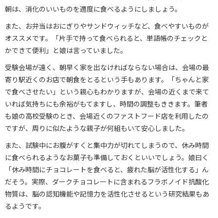
朝は、消化のいいものを適度に食べるようにしましょう。
また、お弁当はおにぎりやサンドウィッチなど、食べやすいものが
オススメです。「片手で持って食べられると、単語帳のチェックと
かできて便利」と娘は言っていました。
受験会場が遠く、朝早く家を出なければならない場合は、会場の最
寄り駅近くのお店で朝食をとるという手もあります。「ちゃんと家
で食べさせたい」という親心もわかりますが、会場の近くまで来て
いれば気持ちにも余裕がもてますし、時間の調整もききます。筆者
も娘の高校受験のとき、会場近くのファストフード店を利用したの
ですが、周りに似たような親子が何組もいて安心しました。
また、試験中にお腹がすくと集中力が切れてしまうので、休み時間
に食べられるようなお菓子も準備しておくといいでしょう。娘曰く
「休み時間にチョコレートを食べると、疲れた脳が活性化する」ん
だそう。実際、ダークチョコレートに含まれるフラボノイド抗酸化
物質は、脳の認知機能や記憶力を活性化させるという研究結果もあ
るようです。