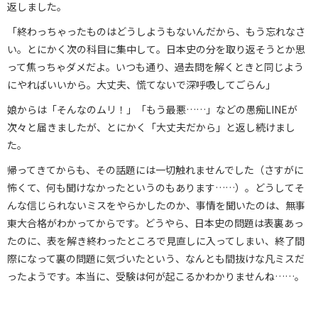
返しました。
「終わっちゃったものはどうしようもないんだから、もう忘れなさ
い。とにかく次の科目に集中して。日本史の分を取り返そうとか思
って焦っちゃダメだよ。いつも通り、過去問を解くときと同じよう
にやればいいから。大丈夫、慌てないで深呼吸してごらん」
娘からは「そんなのムリ！」「もう最悪……」などの愚痴LINEが
次々と届きましたが、とにかく「大丈夫だから」と返し続けまし
た。
帰ってきてからも、その話題には一切触れませんでした（さすがに
怖くて、何も聞けなかったというのもあります……）。どうしてそ
んな信じられないミスをやらかしたのか、事情を聞いたのは、無事
東大合格がわかってからです。どうやら、日本史の問題は表裏あっ
たのに、表を解き終わったところで見直しに入ってしまい、終了間
際になって裏の問題に気づいたという、なんとも間抜けな凡ミスだ
ったようです。本当に、受験は何が起こるかわかりませんね……。