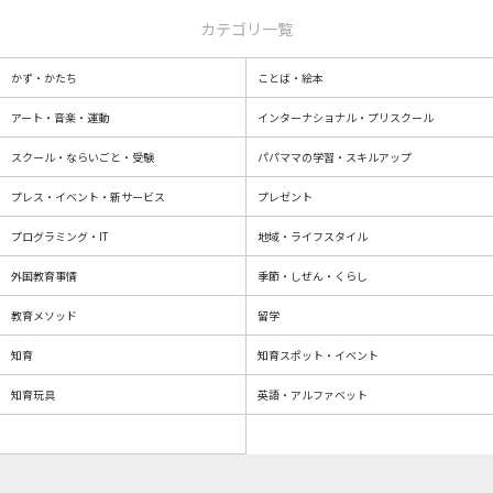
カテゴリ一覧
かず・かたち
ことば・絵本
アート・音楽・運動
インターナショナル・プリスクール
スクール・ならいごと・受験
パパママの学習・スキルアップ
プレス・イベント・新サービス
プレゼント
プログラミング・IT
地域・ライフスタイル
外国教育事情
季節・しぜん・くらし
教育メソッド
留学
知育
知育スポット・イベント
知育玩具
英語・アルファベット