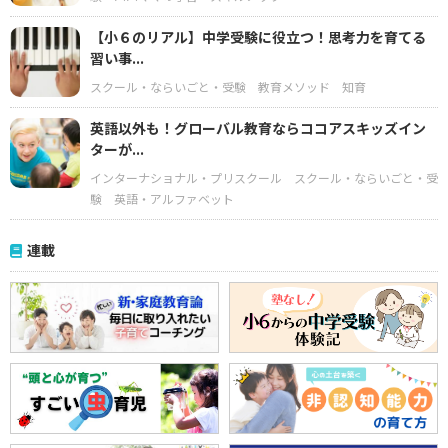
【小６のリアル】中学受験に役立つ！思考力を育てる
習い事...
スクール・ならいごと・受験
教育メソッド
知育
英語以外も！グローバル教育ならココアスキッズイン
ターが...
インターナショナル・プリスクール
スクール・ならいごと・受
験
英語・アルファベット
連載