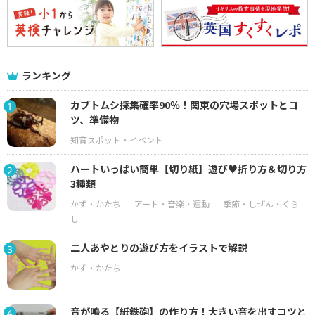
ランキング
カブトムシ採集確率90％！関東の穴場スポットとコ
1
ツ、準備物
ハートいっぱい簡単【切り紙】遊び♥折り方＆切り方
2
3種類
二人あやとりの遊び方をイラストで解説
3
音が鳴る【紙鉄砲】の作り方！大きい音を出すコツと
4